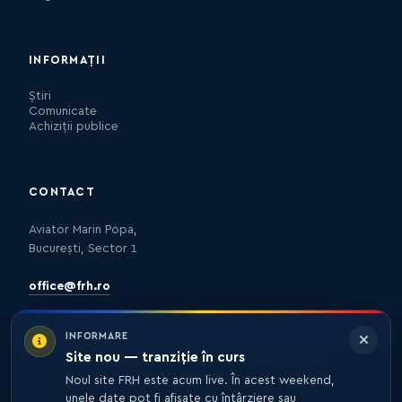
INFORMAȚII
Știri
Comunicate
Achiziții publice
CONTACT
Aviator Marin Popa,
București, Sector 1
office@frh.ro
INFORMARE
Site nou — tranziție în curs
Protecția datelor
Politica de confidențialitate
Nota de informare
Noul site FRH este acum live. În acest weekend,
unele date pot fi afișate cu întârziere sau