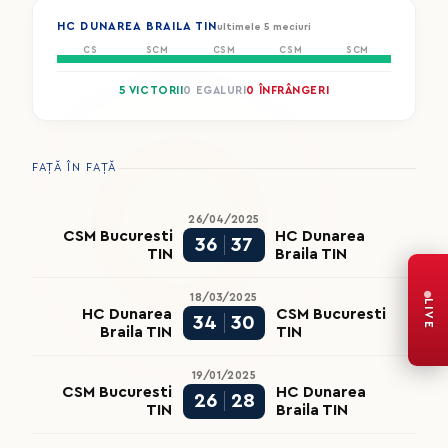
HC DUNAREA BRAILA TIN
ultimele 5 meciuri
CS
SCM
CSM
CSM
SCM
5 VICTORII
0 EGALURI
0 ÎNFRÂNGERI
FAȚĂ ÎN FAȚĂ
26/04/2025
CSM Bucuresti
HC Dunarea
36
37
TIN
Braila TIN
18/03/2025
LIVE
HC Dunarea
CSM Bucuresti
34
30
Braila TIN
TIN
19/01/2025
CSM Bucuresti
HC Dunarea
26
28
TIN
Braila TIN