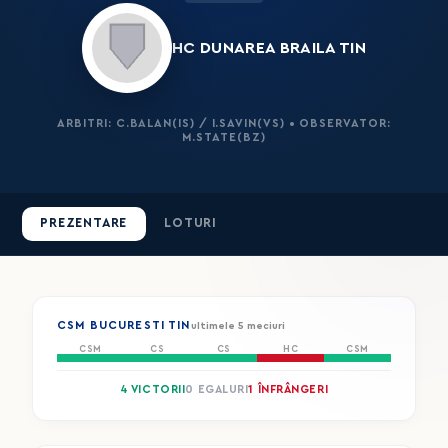
HC DUNAREA BRAILA TIN
ARBITRI: C.BALAN(IS) / I.SAVIN(VS) • OBSERVATOR:
M.STATE(BZ)
PREZENTARE
LOTURI
CSM BUCURESTI TIN
ultimele 5 meciuri
CSM
CS
CS
HC
CSM
4 VICTORII
0 EGALURI
1 ÎNFRÂNGERI