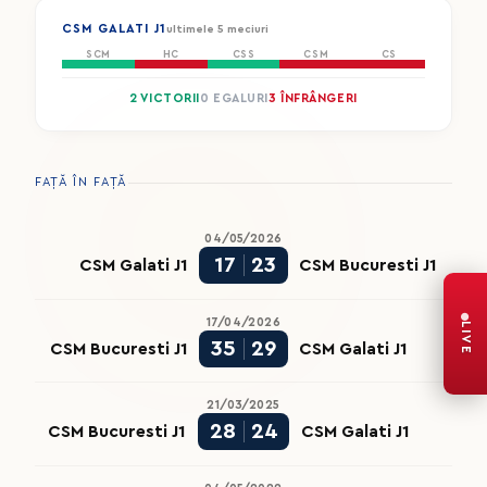
CSM GALATI J1
ultimele 5 meciuri
SCM
HC
CSS
CSM
CS
2 VICTORII
0 EGALURI
3 ÎNFRÂNGERI
FAȚĂ ÎN FAȚĂ
04/05/2026
17
23
CSM Galati J1
CSM Bucuresti J1
17/04/2026
LIVE
35
29
CSM Bucuresti J1
CSM Galati J1
21/03/2025
28
24
CSM Bucuresti J1
CSM Galati J1