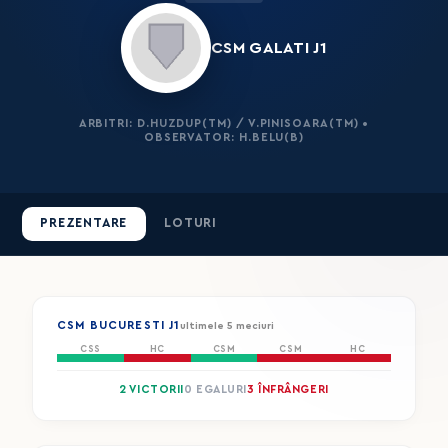
CSM GALATI J1
ARBITRI: D.HUZDUP(TM) / V.PINISOARA(TM) •
OBSERVATOR: H.BELU(B)
PREZENTARE
LOTURI
CSM BUCURESTI J1
ultimele 5 meciuri
CSS
HC
CSM
CSM
HC
2 VICTORII
0 EGALURI
3 ÎNFRÂNGERI