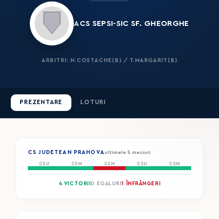
ACS SEPSI-SIC SF. GHEORGHE
ARBITRI: N.COSTACHE(B) / T.MARGARIT(B)
PREZENTARE
LOTURI
CS JUDETEAN PRAHOVA
ultimele 5 meciuri
CSU
CSM
CSM
CSU
CSM
4 VICTORII
0 EGALURI
1 ÎNFRÂNGERI