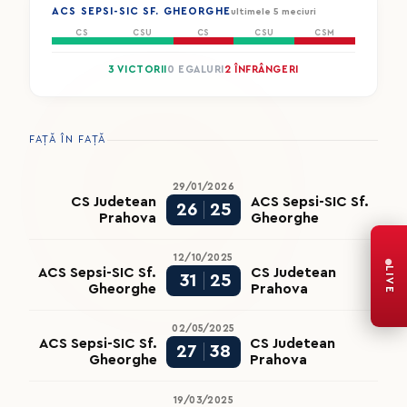
ACS SEPSI-SIC SF. GHEORGHE
ultimele 5 meciuri
CS
CSU
CS
CSU
CSM
3 VICTORII
0 EGALURI
2 ÎNFRÂNGERI
FAȚĂ ÎN FAȚĂ
29/01/2026
CS Judetean
ACS Sepsi-SIC Sf.
26
25
Prahova
Gheorghe
12/10/2025
LIVE
ACS Sepsi-SIC Sf.
CS Judetean
31
25
Gheorghe
Prahova
02/05/2025
ACS Sepsi-SIC Sf.
CS Judetean
27
38
Gheorghe
Prahova
19/03/2025