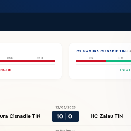
CS MAGURA CISNADIE TIN
ult
CSM
CSM
CS
HC
ÂNGERI
1 VICT
12/03/2025
10
0
ura Cisnadie TIN
HC Zalau TIN