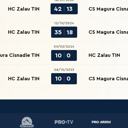
18/01/2025
42
13
HC Zalau TIN
CS Magura Cisna
12/10/2024
35
18
HC Zalau TIN
CS Magura Cisna
09/03/2024
10
0
ura Cisnadie TIN
HC Zalau TIN
08/10/2023
10
0
HC Zalau TIN
CS Magura Cisna