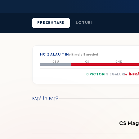
PREZENTARE
LOTURI
HC ZALAU TIN
ultimele 5 meciuri
CSU
CS
CNE
0 VICTORII
1 EGALURI
4 ÎNFR
FAȚĂ ÎN FAȚĂ
CS Mag