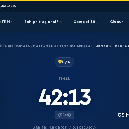
MAGAZIN
e FRH
Echipa Națională
Competiții
Cluburi
CAMPIONATUL NATIONAL DE TINERET SERIA A
TURNEU 2 - ETAPA 
/
/
N/A
FINAL
42:13
CS 
(21:6)
ARBITRI: I.BOB(CJ) / D.BOICA(CJ)