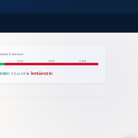
imele 5 meciuri
CSU
CNE
CSM
ORII
0 EGALURI
4 ÎNFRÂNGERI