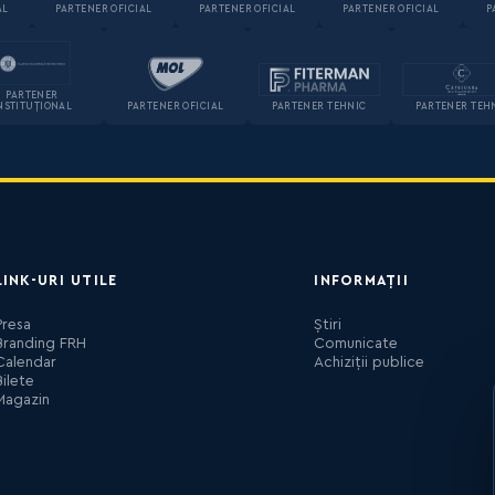
AL
PARTENER OFICIAL
PARTENER OFICIAL
PARTENER OFICIAL
P
PARTENER
NSTITUȚIONAL
PARTENER OFICIAL
PARTENER TEHNIC
PARTENER TEH
LINK-URI UTILE
INFORMAȚII
Presa
Știri
Branding FRH
Comunicate
Calendar
Achiziții publice
Bilete
Magazin