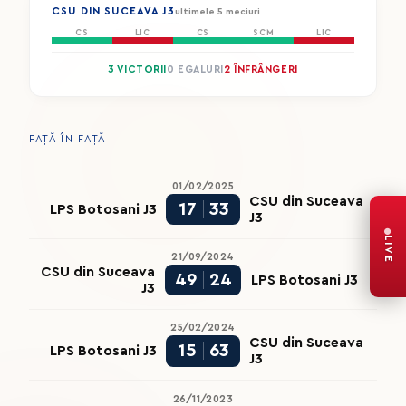
CSU DIN SUCEAVA J3
ultimele 5 meciuri
CS
LIC
CS
SCM
LIC
3 VICTORII
0 EGALURI
2 ÎNFRÂNGERI
FAȚĂ ÎN FAȚĂ
01/02/2025
CSU din Suceava
17
33
LPS Botosani J3
J3
LIVE
21/09/2024
CSU din Suceava
49
24
LPS Botosani J3
J3
25/02/2024
CSU din Suceava
15
63
LPS Botosani J3
J3
26/11/2023