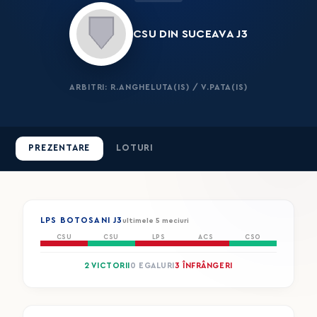
CSU DIN SUCEAVA J3
ARBITRI: R.ANGHELUTA(IS) / V.PATA(IS)
PREZENTARE
LOTURI
LPS BOTOSANI J3
ultimele 5 meciuri
CSU
CSU
LPS
ACS
CSO
2 VICTORII
0 EGALURI
3 ÎNFRÂNGERI