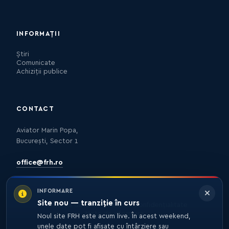
INFORMAȚII
Știri
Comunicate
Achiziții publice
CONTACT
Aviator Marin Popa,
București, Sector 1
office@frh.ro
INFORMARE
Site nou — tranziție în curs
Protecția datelor
Politica de confidențialitate
Nota de informare
Noul site FRH este acum live. În acest weekend,
unele date pot fi afișate cu întârziere sau