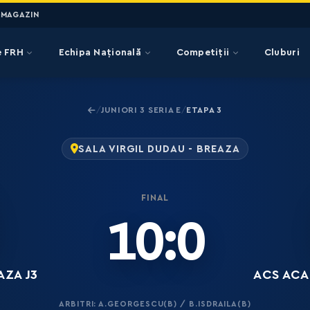
MAGAZIN
e FRH
Echipa Națională
Competiții
Cluburi
JUNIORI 3 SERIA E
ETAPA 3
/
/
SALA VIRGIL DUDAU - BREAZA
FINAL
10:0
AZA J3
ACS ACAD
ARBITRI: A.GEORGESCU(B) / B.ISDRAILA(B)