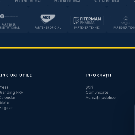
AL
PARTENER OFICIAL
PARTENER OFICIAL
PARTENER OFICIAL
P
PARTENER
NSTITUȚIONAL
PARTENER OFICIAL
PARTENER TEHNIC
PARTENER TEH
LINK-URI UTILE
INFORMAȚII
Presa
Știri
Branding FRH
Comunicate
Calendar
Achiziții publice
Bilete
Magazin