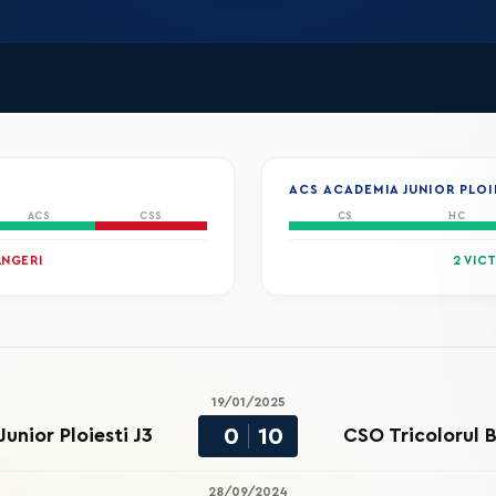
ACS ACADEMIA JUNIOR PLOIE
ACS
CSS
CS
HC
ÂNGERI
2 VIC
19/01/2025
0
10
nior Ploiesti J3
CSO Tricolorul 
28/09/2024