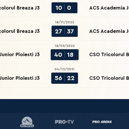
10
0
olorul Breaza J3
ACS Academia Ju
18/11/2022
27
37
olorul Breaza J3
ACS Academia Ju
18/09/2022
40
18
nior Ploiesti J3
CSO Tricolorul 
04/12/2021
56
22
nior Ploiesti J3
CSO Tricolorul 