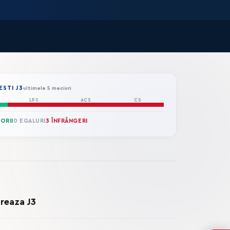
STI J3
ultimele 5 meciuri
LPS
ACS
CS
TORII
0 EGALURI
3 ÎNFRÂNGERI
Breaza J3