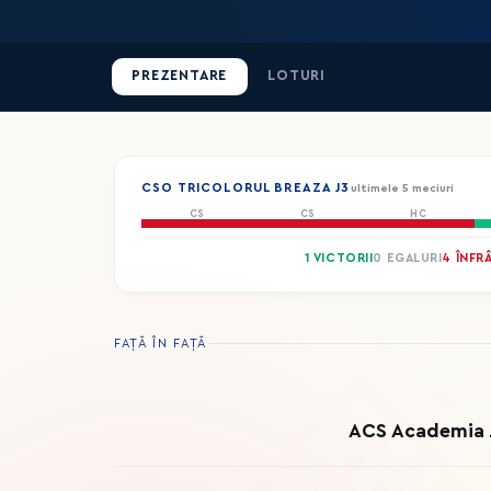
PREZENTARE
LOTURI
CSO TRICOLORUL BREAZA J3
ultimele 5 meciuri
CS
CS
HC
1 VICTORII
0 EGALURI
4 ÎNFR
FAȚĂ ÎN FAȚĂ
ACS Academia Ju