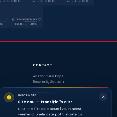
ARTENER OFICIAL
PARTENER OFICIAL
PARTENER OFICIAL
NIC
PARTENER TEHNIC
CONTACT
Aviator Marin Popa,
București, Sector 1
office@frh.ro
INFORMARE
Site nou — tranziție în curs
Noul site FRH este acum live. În acest
weekend, unele date pot fi afișate cu