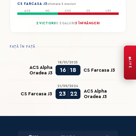
CS FARCASA J3
ultimele 5 meciuri
ACS
HC
CSC
CS
LPS
2 VICTORII
0 EGALURI
3 ÎNFRÂNGERI
FAȚĂ ÎN FAȚĂ
LIVE
18/01/2025
ACS Alpha
16
18
CS Farcasa J3
Oradea J3
21/09/2024
ACS Alpha
23
22
CS Farcasa J3
Oradea J3