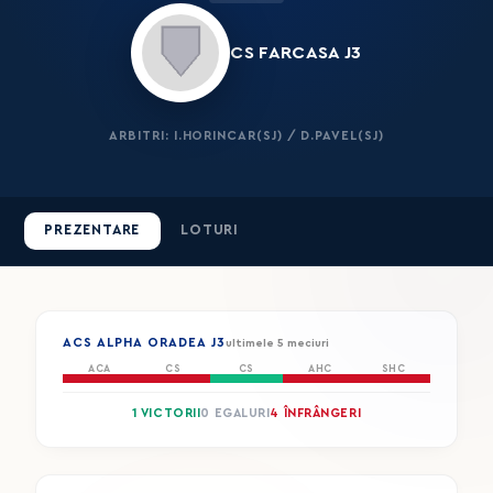
CS FARCASA J3
ARBITRI: I.HORINCAR(SJ) / D.PAVEL(SJ)
PREZENTARE
LOTURI
ACS ALPHA ORADEA J3
ultimele 5 meciuri
ACA
CS
CS
AHC
SHC
1 VICTORII
0 EGALURI
4 ÎNFRÂNGERI