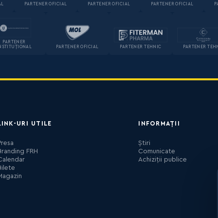
AL
PARTENER OFICIAL
PARTENER OFICIAL
PARTENER OFICIAL
P
PARTENER
NSTITUȚIONAL
PARTENER OFICIAL
PARTENER TEHNIC
PARTENER TEH
LINK-URI UTILE
INFORMAȚII
Presa
Știri
Branding FRH
Comunicate
Calendar
Achiziții publice
Bilete
Magazin