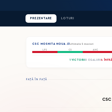
PREZENTARE
LOTURI
CSC MOSNITA NOUA J3
ultimele 5 meciuri
LPS
CS
AHC
1 VICTORII
0 EGALURI
4 ÎNFR
FAȚĂ ÎN FAȚĂ
CSC 