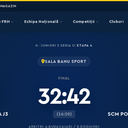
MAGAZIN
e FRH
Echipa Națională
Competiții
Cluburi
JUNIORI 3 SERIA O
ETAPA 4
/
/
SALA BANU SPORT
FINAL
32:42
 J3
SCM PO
(16:20)
ARBITRI: A.BUDACA(AR) / R.DODU(HD)