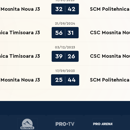
17/01/2025
32
42
Mosnita Noua J3
SCM Politehnica
21/09/2024
56
31
ica Timisoara J3
CSC Mosnita No
03/12/2023
39
26
ica Timisoara J3
CSC Mosnita No
17/09/2023
25
44
Mosnita Noua J3
SCM Politehnica