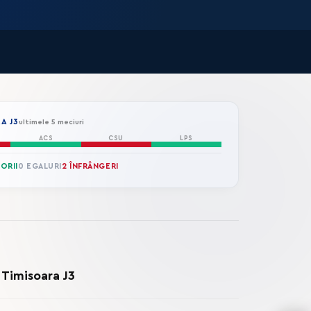
A J3
ultimele 5 meciuri
ACS
CSU
LPS
TORII
0 EGALURI
2 ÎNFRÂNGERI
 Timisoara J3