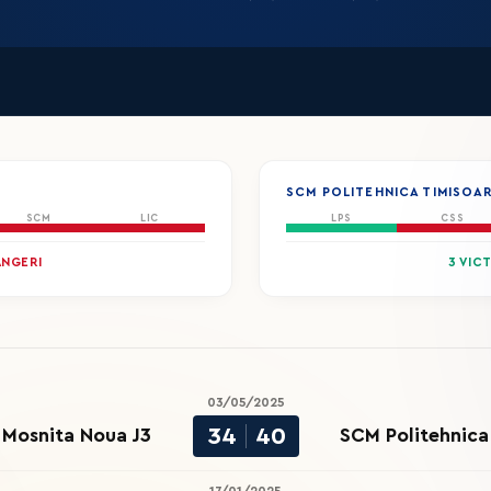
SCM POLITEHNICA TIMISOAR
SCM
LIC
LPS
CSS
ÂNGERI
3 VIC
03/05/2025
34
40
Mosnita Noua J3
SCM Politehnica