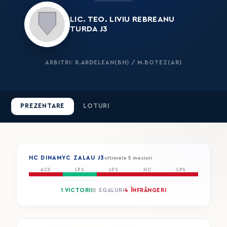
LIC. TEO. LIVIU REBREANU
TURDA J3
ARBITRI: R.ARDELEAN(BH) / M.BOTEZ(AR)
PREZENTARE
LOTURI
HC DINAMYC ZALAU J3
ultimele 5 meciuri
ACS
LPS
LPS
HC
LPS
1 VICTORII
0 EGALURI
4 ÎNFRÂNGERI