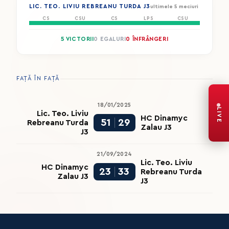
LIC. TEO. LIVIU REBREANU TURDA J3
ultimele 5 meciuri
CS
CSU
CS
LPS
CSU
5 VICTORII
0 EGALURI
0 ÎNFRÂNGERI
FAȚĂ ÎN FAȚĂ
18/01/2025
LIVE
Lic. Teo. Liviu
HC Dinamyc
51
29
Rebreanu Turda
Zalau J3
J3
21/09/2024
Lic. Teo. Liviu
HC Dinamyc
23
33
Rebreanu Turda
Zalau J3
J3