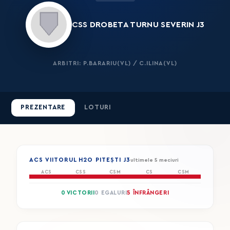
CSS DROBETA TURNU SEVERIN J3
ARBITRI: P.BARARIU(VL) / C.ILINA(VL)
PREZENTARE
LOTURI
ACS VIITORUL H2O PITEȘTI J3
ultimele 5 meciuri
ACS
CSS
CSM
CS
CSM
0 VICTORII
0 EGALURI
5 ÎNFRÂNGERI