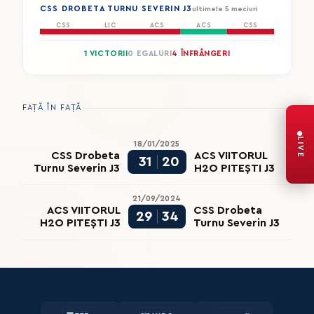
CSS DROBETA TURNU SEVERIN J3
ultimele 5 meciuri
CSS
LIC
ACS
ACS
CSS
1 VICTORII
0 EGALURI
4 ÎNFRÂNGERI
FAȚĂ ÎN FAȚĂ
LIVE
18/01/2025
CSS Drobeta
ACS VIITORUL
31
20
Turnu Severin J3
H2O PITEȘTI J3
21/09/2024
ACS VIITORUL
CSS Drobeta
29
34
H2O PITEȘTI J3
Turnu Severin J3