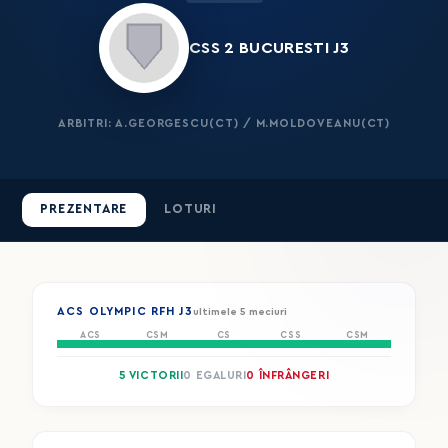
CSS 2 BUCURESTI J3
ARBITRI: A.GEORGESCU(CT) / M.MOLDOVEANU(CT)
PREZENTARE
LOTURI
ACS OLYMPIC RFH J3
ultimele 5 meciuri
ACS
CSM
CS
CSS
CSM
5 VICTORII
0 EGALURI
0 ÎNFRÂNGERI