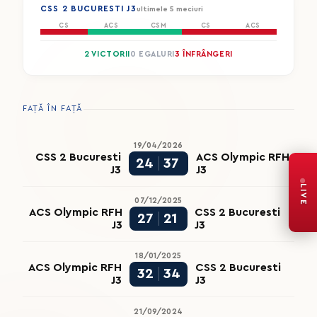
CSS 2 BUCURESTI J3
ultimele 5 meciuri
CS
ACS
CSM
CS
ACS
2 VICTORII
0 EGALURI
3 ÎNFRÂNGERI
FAȚĂ ÎN FAȚĂ
19/04/2026
CSS 2 Bucuresti
ACS Olympic RFH
24
37
J3
J3
LIVE
07/12/2025
ACS Olympic RFH
CSS 2 Bucuresti
27
21
J3
J3
18/01/2025
ACS Olympic RFH
CSS 2 Bucuresti
32
34
J3
J3
21/09/2024