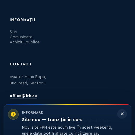
INFORMAȚII
Știri
Comunicate
Achiziții publice
CONTACT
Aviator Marin Popa,
București, Sector 1
office@frh.ro
INFORMARE
Site nou — tranziție în curs
Protecția datelor
Politica de confidențialitate
Nota de informare
Noul site FRH este acum live. În acest weekend,
unele date pot fi afișate cu întârziere sau