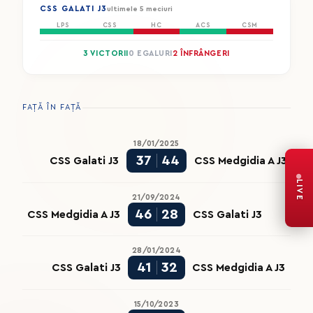
CSS GALATI J3
ultimele 5 meciuri
LPS
CSS
HC
ACS
CSM
3 VICTORII
0 EGALURI
2 ÎNFRÂNGERI
FAȚĂ ÎN FAȚĂ
18/01/2025
37
44
CSS Galati J3
CSS Medgidia A J3
LIVE
21/09/2024
46
28
CSS Medgidia A J3
CSS Galati J3
28/01/2024
41
32
CSS Galati J3
CSS Medgidia A J3
15/10/2023