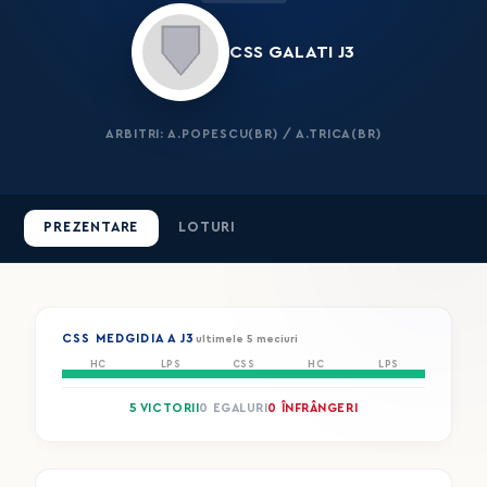
CSS GALATI J3
ARBITRI: A.POPESCU(BR) / A.TRICA(BR)
PREZENTARE
LOTURI
CSS MEDGIDIA A J3
ultimele 5 meciuri
HC
LPS
CSS
HC
LPS
5 VICTORII
0 EGALURI
0 ÎNFRÂNGERI