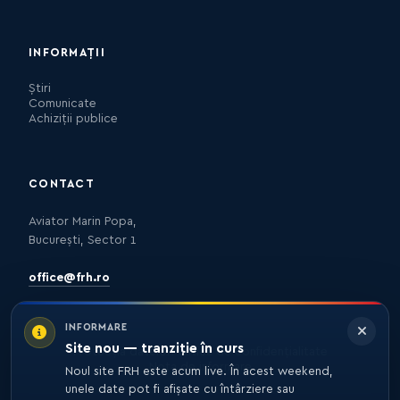
INFORMAȚII
Știri
Comunicate
Achiziții publice
CONTACT
Aviator Marin Popa,
București, Sector 1
office@frh.ro
INFORMARE
Site nou — tranziție în curs
Protecția datelor
Politica de confidențialitate
Nota de informare
Noul site FRH este acum live. În acest weekend,
unele date pot fi afișate cu întârziere sau