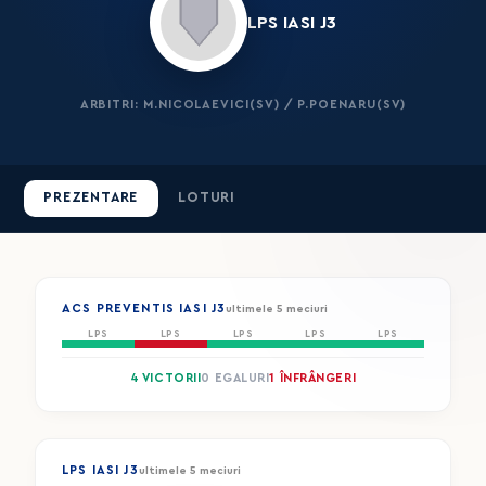
LPS IASI J3
ARBITRI: M.NICOLAEVICI(SV) / P.POENARU(SV)
PREZENTARE
LOTURI
ACS PREVENTIS IASI J3
ultimele 5 meciuri
LPS
LPS
LPS
LPS
LPS
4 VICTORII
0 EGALURI
1 ÎNFRÂNGERI
LPS IASI J3
ultimele 5 meciuri