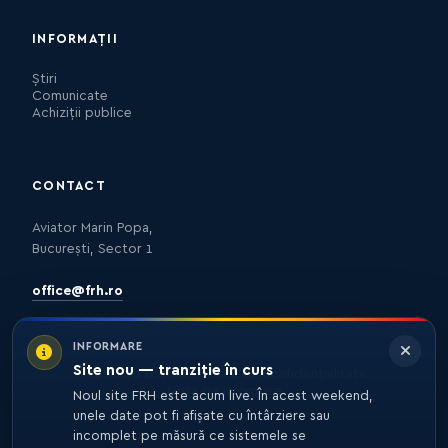
INFORMAȚII
Știri
Comunicate
Achiziții publice
CONTACT
Aviator Marin Popa,
București, Sector 1
office@frh.ro
INFORMARE
Site nou — tranziție în curs
Protecția datelor
Politica de confidențialitate
Nota de informare
Noul site FRH este acum live. În acest weekend,
unele date pot fi afișate cu întârziere sau
incomplet pe măsură ce sistemele se