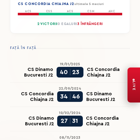
CS CONCORDIA CHIAJNA J2
ultimele 5 meciuri
ACS
CSS
ACS
CSM
AHC
2 VICTORII
0 EGALURI
3 ÎNFRÂNGERI
FAȚĂ ÎN FAȚĂ
19/01/2025
CS Dinamo
CS Concordia
40
23
Bucuresti J2
Chiajna J2
LIVE
22/09/2024
CS Concordia
CS Dinamo
34
46
Chiajna J2
Bucuresti J2
10/02/2024
CS Dinamo
CS Concordia
27
31
Bucuresti J2
Chiajna J2
08/11/2023