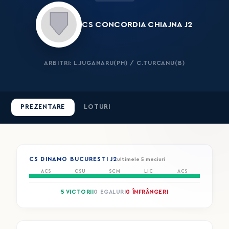
CS CONCORDIA CHIAJNA J2
ARBITRI: L.JUGANARU(PH) / C.TURCANU(B)
PREZENTARE
LOTURI
CS DINAMO BUCURESTI J2
ultimele 5 meciuri
ACS
CSU
SCM
LIC
ACS
5 VICTORII
0 EGALURI
0 ÎNFRÂNGERI