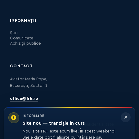
INFORMAȚII
Știri
Comunicate
Achiziții publice
CONTACT
Aviator Marin Popa,
București, Sector 1
office@frh.ro
INFORMARE
Site nou — tranziție în curs
Protecția datelor
Politica de confidențialitate
Nota de informare
Noul site FRH este acum live. În acest weekend,
unele date pot fi afișate cu întârziere sau