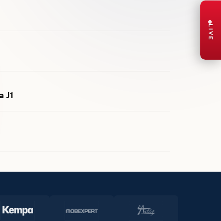
LIVE
a J1