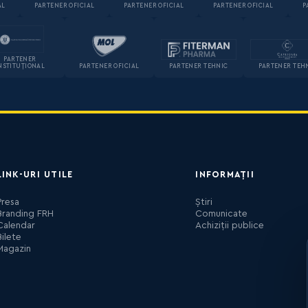
AL
PARTENER OFICIAL
PARTENER OFICIAL
PARTENER OFICIAL
P
PARTENER
NSTITUȚIONAL
PARTENER OFICIAL
PARTENER TEHNIC
PARTENER TEH
LINK-URI UTILE
INFORMAȚII
Presa
Știri
Branding FRH
Comunicate
Calendar
Achiziții publice
Bilete
Magazin