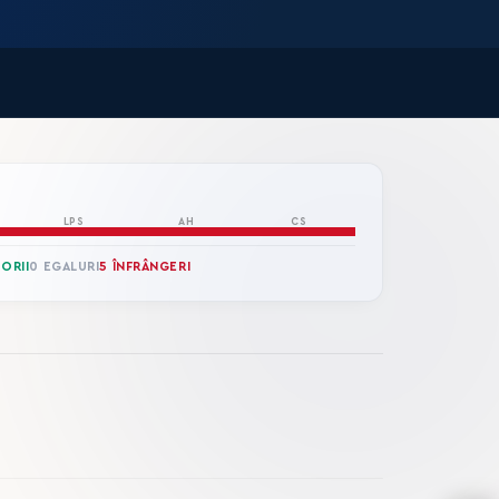
LPS
AH
CS
TORII
0 EGALURI
5 ÎNFRÂNGERI