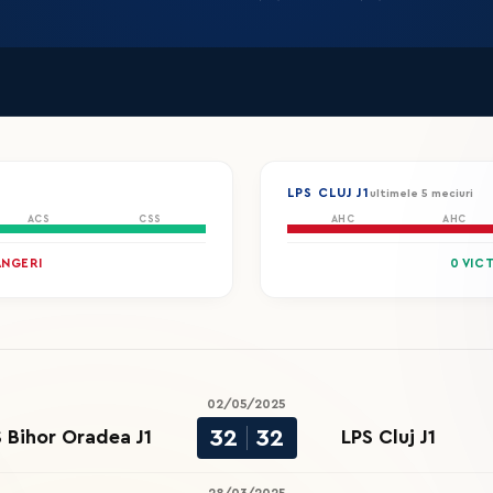
LPS CLUJ J1
ultimele 5 meciuri
ACS
CSS
AHC
AHC
ÂNGERI
0 VIC
02/05/2025
32
32
 Bihor Oradea J1
LPS Cluj J1