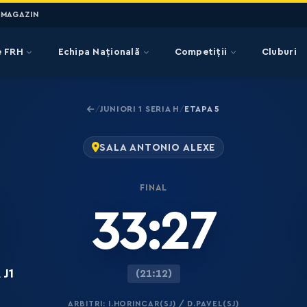
MAGAZIN
e FRH
Echipa Națională
Competiții
Cluburi
JUNIORI 1 SERIA H
ETAPA 5
/
/
SALA ANTONIO ALEXE
FINAL
33:27
 J1
(21:12)
ARBITRI: I.HORINCAR(SJ) / D.PAVEL(SJ)