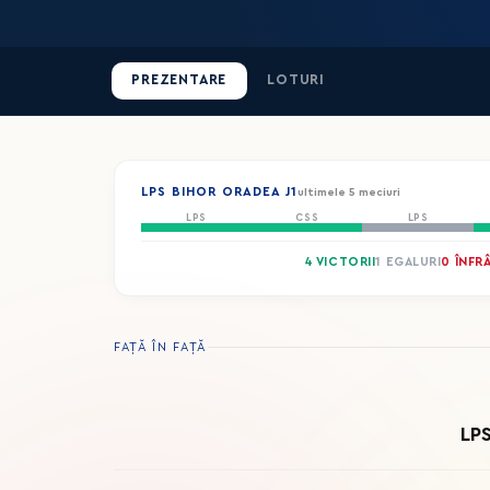
PREZENTARE
LOTURI
LPS BIHOR ORADEA J1
ultimele 5 meciuri
LPS
CSS
LPS
4 VICTORII
1 EGALURI
0 ÎNFR
FAȚĂ ÎN FAȚĂ
LPS