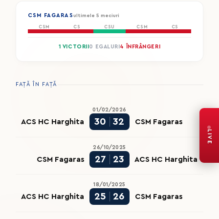
CSM FAGARAS
ultimele 5 meciuri
CSM
CS
CSU
CSM
CS
1 VICTORII
0 EGALURI
4 ÎNFRÂNGERI
FAȚĂ ÎN FAȚĂ
01/02/2026
30
32
ACS HC Harghita
CSM Fagaras
LIVE
26/10/2025
27
23
CSM Fagaras
ACS HC Harghita
18/01/2025
25
26
ACS HC Harghita
CSM Fagaras