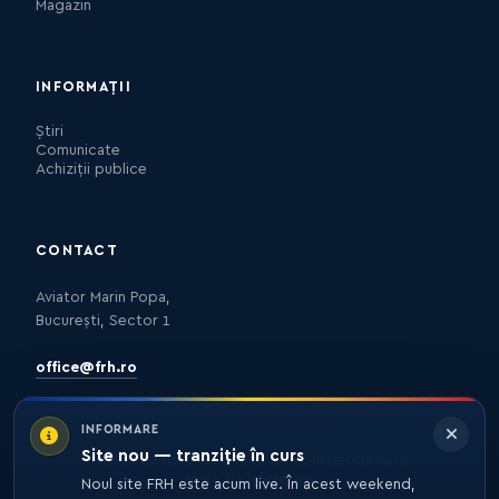
Magazin
INFORMAȚII
Știri
Comunicate
Achiziții publice
CONTACT
Aviator Marin Popa,
București, Sector 1
office@frh.ro
INFORMARE
Site nou — tranziție în curs
Protecția datelor
Politica de confidențialitate
Nota de informare
Noul site FRH este acum live. În acest weekend,