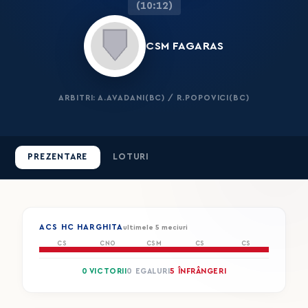
(10:12)
CSM FAGARAS
ARBITRI: A.AVADANI(BC) / R.POPOVICI(BC)
PREZENTARE
LOTURI
ACS HC HARGHITA
ultimele 5 meciuri
CS
CNO
CSM
CS
CS
0 VICTORII
0 EGALURI
5 ÎNFRÂNGERI