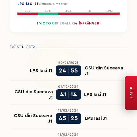
LPS IASI J1
ultimele 5 meciuri
LPS
LPS
ACS
HC
LPS
1 VICTORII
0 EGALURI
4 ÎNFRÂNGERI
FAȚĂ ÎN FAȚĂ
20/01/2025
CSU din Suceava
24
55
LPS Iasi J1
J1
01/10/2024
LIVE
CSU din Suceava
41
14
LPS Iasi J1
J1
11/02/2024
CSU din Suceava
45
25
LPS Iasi J1
J1
11/02/2024