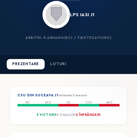
LPS IASI J1
ARBITRI: R.ARMANU(BC) / F.BOTEZATU(BC)
PREZENTARE
LOTURI
CSU DIN SUCEAVA J1
ultimele 5 meciuri
HC
ACS
CS
CSS
AHC
3 VICTORII
0 EGALURI
2 ÎNFRÂNGERI