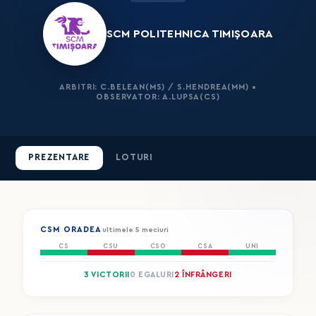
SCM POLITEHNICA TIMIȘOARA
ARBITRI: C.BELEAN(MS) / S.HENDREA(MM) •
OBSERVATOR: A.LUPSA(CS)
PREZENTARE
LOTURI
CSM ORADEA
ultimele 5 meciuri
CS
CSU
CSO
CSA
UNI
3 VICTORII
0 EGALURI
2 ÎNFRÂNGERI