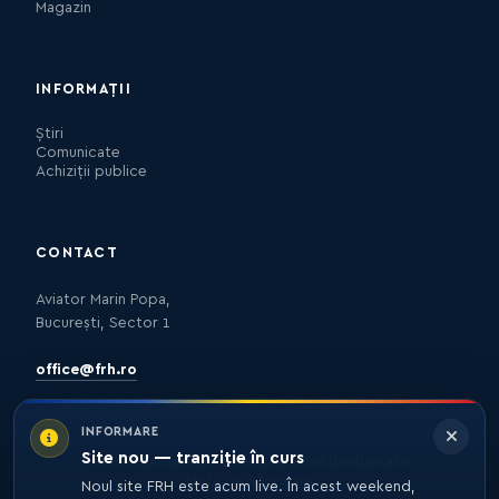
Magazin
INFORMAȚII
Știri
Comunicate
Achiziții publice
CONTACT
Aviator Marin Popa,
București, Sector 1
office@frh.ro
INFORMARE
Site nou — tranziție în curs
Protecția datelor
Politica de confidențialitate
Nota de informare
Noul site FRH este acum live. În acest weekend,