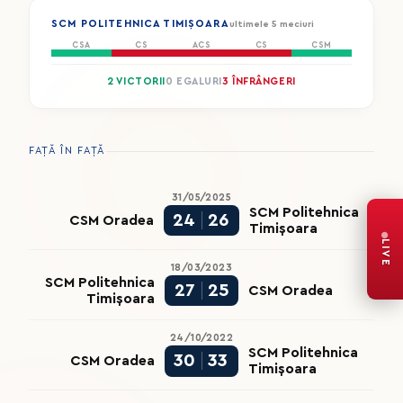
SCM POLITEHNICA TIMIȘOARA
ultimele 5 meciuri
CSA
CS
ACS
CS
CSM
2 VICTORII
0 EGALURI
3 ÎNFRÂNGERI
FAȚĂ ÎN FAȚĂ
31/05/2025
SCM Politehnica
24
26
CSM Oradea
Timișoara
LIVE
18/03/2023
SCM Politehnica
27
25
CSM Oradea
Timișoara
24/10/2022
SCM Politehnica
30
33
CSM Oradea
Timișoara