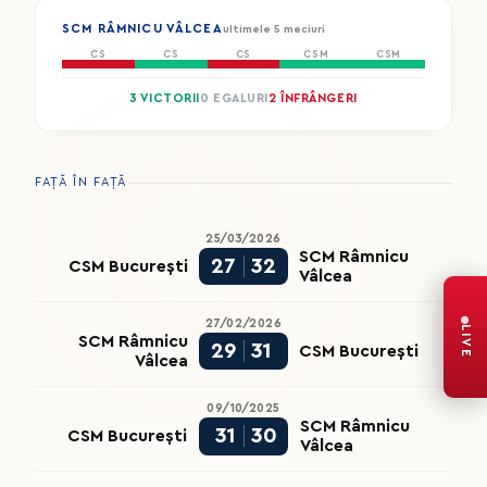
SCM RÂMNICU VÂLCEA
ultimele 5 meciuri
CS
CS
CS
CSM
CSM
3 VICTORII
0 EGALURI
2 ÎNFRÂNGERI
FAȚĂ ÎN FAȚĂ
25/03/2026
SCM Râmnicu
27
32
CSM București
Vâlcea
27/02/2026
LIVE
SCM Râmnicu
29
31
CSM București
Vâlcea
09/10/2025
SCM Râmnicu
31
30
CSM București
Vâlcea