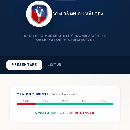
SCM RÂMNICU VÂLCEA
ARBITRI: G.MURARIU(NT) / M.CHIRUTA(NT) •
OBSERVATOR: M.BRUMARU(VN)
PREZENTARE
LOTURI
CSM BUCUREȘTI
ultimele 5 meciuri
SCM
CSM
CSM
HC
CSM
4 VICTORII
0 EGALURI
1 ÎNFRÂNGERI