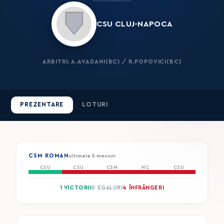
CSU CLUJ-NAPOCA
ARBITRI: A.AVADANI(BC) / R.POPOVICI(BC)
PREZENTARE
LOTURI
CSM ROMAN
ultimele 5 meciuri
CSU
CSU
CSM
HC
CSU
1 VICTORII
0 EGALURI
4 ÎNFRÂNGERI