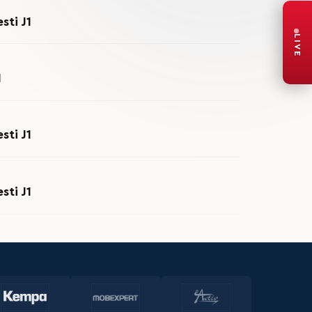
sti J1
LIVE
1
sti J1
sti J1