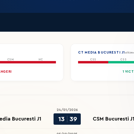
CT MEDIA BUCURESTI J1
ultim
CSM
HC
CSS
CSS
ÂNGERI
1 VICT
24/01/2026
13
39
dia Bucuresti J1
CSM Bucuresti J