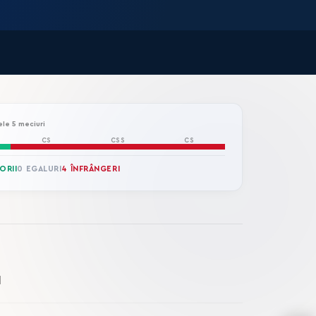
ele 5 meciuri
CS
CSS
CS
ORII
0 EGALURI
4 ÎNFRÂNGERI
1