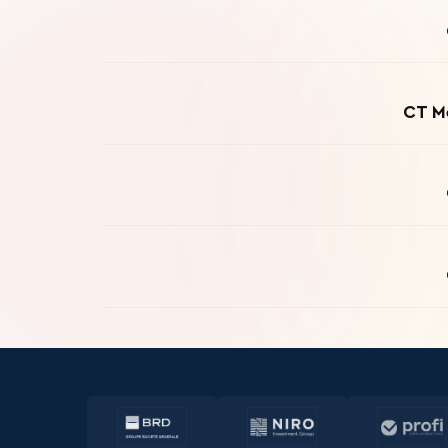
CT Me