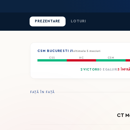
PREZENTARE
LOTURI
CSM BUCURESTI J1
ultimele 5 meciuri
CSS
HC
CSM
2 VICTORII
0 EGALURI
3 ÎNFR
FAȚĂ ÎN FAȚĂ
CT Me