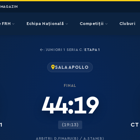
MAGAZIN
e FRH
Echipa Națională
Competiții
Cluburi
JUNIORI 1 SERIA C
ETAPA 1
/
/
SALA APOLLO
FINAL
44:19
1
CT
(19:13)
ARBITRI: D.FINARU(B) / A.STAN(B)