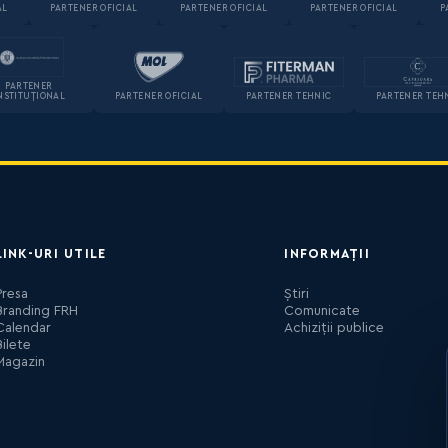
AL
PARTENER OFICIAL
PARTENER OFICIAL
PARTENER OFICIAL
P
PARTENER
NSTITUȚIONAL
PARTENER OFICIAL
PARTENER TEHNIC
PARTENER TEH
LINK-URI UTILE
INFORMAȚII
Presa
Știri
Branding FRH
Comunicate
Calendar
Achiziții publice
Bilete
Magazin