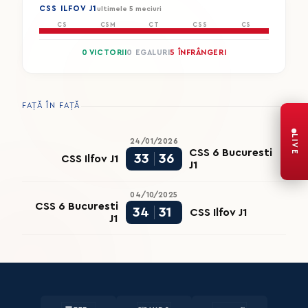
CSS ILFOV J1
ultimele 5 meciuri
CS
CSM
CT
CSS
CS
0 VICTORII
0 EGALURI
5 ÎNFRÂNGERI
FAȚĂ ÎN FAȚĂ
LIVE
24/01/2026
CSS 6 Bucuresti
33
36
CSS Ilfov J1
J1
04/10/2025
CSS 6 Bucuresti
34
31
CSS Ilfov J1
J1