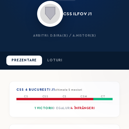
CSS ILFOV J1
ARBITRI: D.BIRA(B) / A.NISTOR(B)
PREZENTARE
LOTURI
CSS 6 BUCURESTI J1
ultimele 5 meciuri
CS
CSS
CS
CSM
CT
1 VICTORII
0 EGALURI
4 ÎNFRÂNGERI