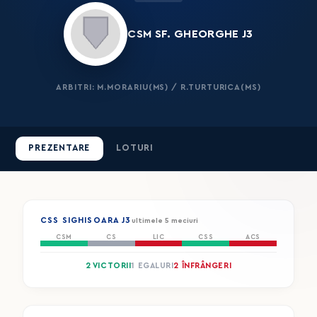
CSM SF. GHEORGHE J3
ARBITRI: M.MORARIU(MS) / R.TURTURICA(MS)
PREZENTARE
LOTURI
CSS SIGHISOARA J3
ultimele 5 meciuri
CSM
CS
LIC
CSS
ACS
2 VICTORII
1 EGALURI
2 ÎNFRÂNGERI