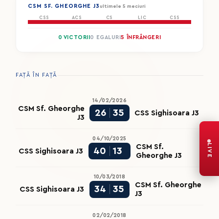
CSM SF. GHEORGHE J3
ultimele 5 meciuri
CSS
ACS
CS
LIC
CSS
0 VICTORII
0 EGALURI
5 ÎNFRÂNGERI
FAȚĂ ÎN FAȚĂ
14/02/2026
CSM Sf. Gheorghe
26
35
CSS Sighisoara J3
J3
04/10/2025
LIVE
CSM Sf.
40
13
CSS Sighisoara J3
Gheorghe J3
10/03/2018
CSM Sf. Gheorghe
34
35
CSS Sighisoara J3
J3
02/02/2018