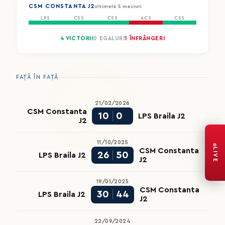
CSM CONSTANTA J2
ultimele 5 meciuri
LPS
CSS
CSS
ACS
CSS
4 VICTORII
0 EGALURI
1 ÎNFRÂNGERI
FAȚĂ ÎN FAȚĂ
21/02/2026
CSM Constanta
10
0
LPS Braila J2
J2
11/10/2025
LIVE
CSM Constanta
26
50
LPS Braila J2
J2
19/01/2025
CSM Constanta
30
44
LPS Braila J2
J2
22/09/2024