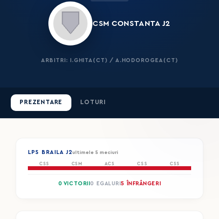
CSM CONSTANTA J2
ARBITRI: I.GHITA(CT) / A.HODOROGEA(CT)
PREZENTARE
LOTURI
LPS BRAILA J2
ultimele 5 meciuri
CSS
CSM
ACS
CSS
CSS
0 VICTORII
0 EGALURI
5 ÎNFRÂNGERI