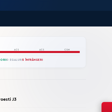
ACS
ACS
CSM
TORII
0 EGALURI
5 ÎNFRÂNGERI
oesti J3