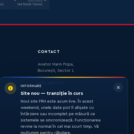
NIC
PARTENER TEHNIC
CONTACT
Aviator Marin Popa,
București, Sector 1
office@frh.ro
INFORMARE
Site nou — tranziție în curs
Noul site FRH este acum live. În acest
weekend, unele date pot fi afișate cu
întârziere sau incomplet pe măsură ce
sistemele se sincronizează. Funcționarea
revine la normal în cel mai scurt timp. Vă
mulțumim pentru răbdare.