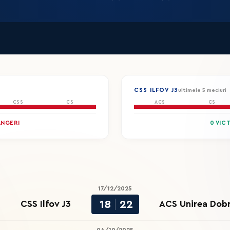
CSS ILFOV J3
ultimele 5 meciuri
CSS
CS
ACS
CS
ÂNGERI
0 VIC
17/12/2025
18
22
CSS Ilfov J3
ACS Unirea Dobr