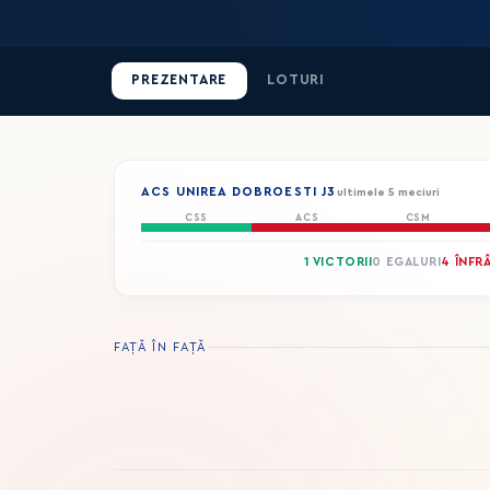
PREZENTARE
LOTURI
ACS UNIREA DOBROESTI J3
ultimele 5 meciuri
CSS
ACS
CSM
1 VICTORII
0 EGALURI
4 ÎNFR
FAȚĂ ÎN FAȚĂ