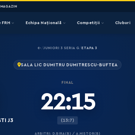
MAGAZIN
e FRH
Echipa Națională
Competiții
Cluburi
JUNIORI 3 SERIA G
ETAPA 3
/
/
SALA LIC DUMITRU DUMITRESCU-BUFTEA
FINAL
22:15
TI J3
(13:7)
ARBITRI: D.BIRA(B) / A.NISTOR(B)