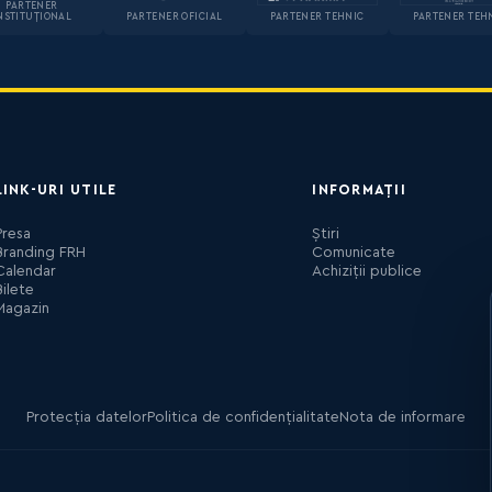
PARTENER
NSTITUȚIONAL
PARTENER OFICIAL
PARTENER TEHNIC
PARTENER TEH
LINK-URI UTILE
INFORMAȚII
Presa
Știri
Branding FRH
Comunicate
Calendar
Achiziții publice
Bilete
Magazin
Protecția datelor
Politica de confidențialitate
Nota de informare