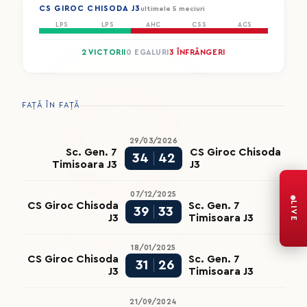
CS GIROC CHISODA J3
ultimele 5 meciuri
LPS
LPS
AHC
CSS
ACS
2 VICTORII
0 EGALURI
3 ÎNFRÂNGERI
FAȚĂ ÎN FAȚĂ
29/03/2026
Sc. Gen. 7
CS Giroc Chisoda
34
42
Timisoara J3
J3
07/12/2025
LIVE
CS Giroc Chisoda
Sc. Gen. 7
39
33
J3
Timisoara J3
18/01/2025
CS Giroc Chisoda
Sc. Gen. 7
31
26
J3
Timisoara J3
21/09/2024