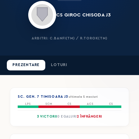
CS GIROC CHISODA J3
ARBITRI: C.BANFI(TM) / R.TOROK(TM)
PREZENTARE
LOTURI
SC. GEN. 7 TIMISOARA J3
ultimele 5 meciuri
LPS
SCM
CS
ACS
CS
3 VICTORII
0 EGALURI
2 ÎNFRÂNGERI