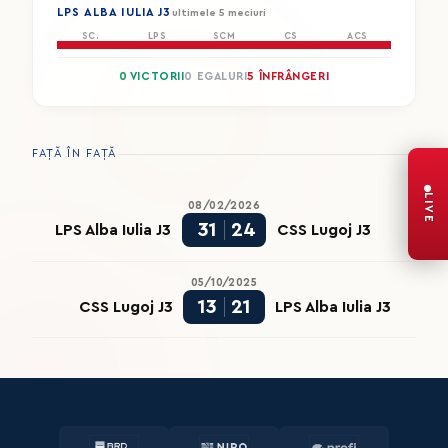
LPS ALBA IULIA J3
ultimele 5 meciuri
SC.
LPS
SCM
CS
ACS
0 VICTORII
0 EGALURI
5 ÎNFRÂNGERI
FAȚĂ ÎN FAȚĂ
LIVE
08/02/2026
31
24
LPS Alba Iulia J3
CSS Lugoj J3
05/10/2025
13
21
CSS Lugoj J3
LPS Alba Iulia J3