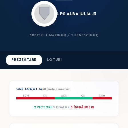
LPS ALBA IULIA J3
ARBITRI: L.MARII(GJ) / Y.PENESCU(GJ)
PREZENTARE
LOTURI
CSS LUGOJ J3
ultimele 5 meciuri
SCM
CS
ACS
CS
CSM
2 VICTORII
0 EGALURI
3 ÎNFRÂNGERI