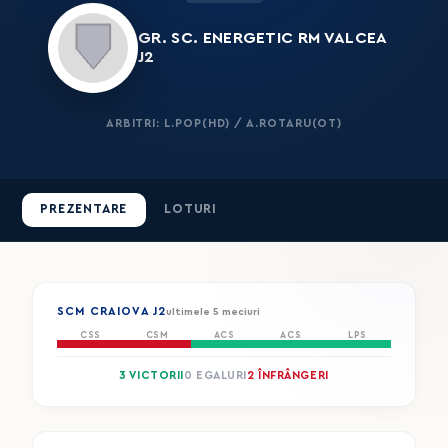
GR. SC. ENERGETIC RM VALCEA
J2
ARBITRI: L.POP(HD) / A.ROTARU(OT)
PREZENTARE
LOTURI
SCM CRAIOVA J2
ultimele 5 meciuri
CSS
CSM
ACS
ACS
LPS
3 VICTORII
0 EGALURI
2 ÎNFRÂNGERI