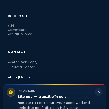
INFORMAȚII
Știri
Comunicate
Achiziții publice
CONTACT
Aviator Marin Popa,
București, Sector 1
office@frh.ro
INFORMARE
Site nou — tranziție în curs
Protecția datelor
Politica de confidențialitate
Nota de informare
Noul site FRH este acum live. În acest weekend,
unele date pot fi afișate cu întârziere sau