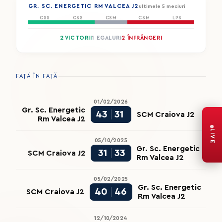
GR. SC. ENERGETIC RM VALCEA J2
ultimele 5 meciuri
CSS
CSS
CSM
CSM
LPS
2 VICTORII
1 EGALURI
2 ÎNFRÂNGERI
FAȚĂ ÎN FAȚĂ
01/02/2026
Gr. Sc. Energetic
43
31
SCM Craiova J2
Rm Valcea J2
LIVE
05/10/2025
Gr. Sc. Energetic
31
33
SCM Craiova J2
Rm Valcea J2
05/02/2025
Gr. Sc. Energetic
40
46
SCM Craiova J2
Rm Valcea J2
12/10/2024