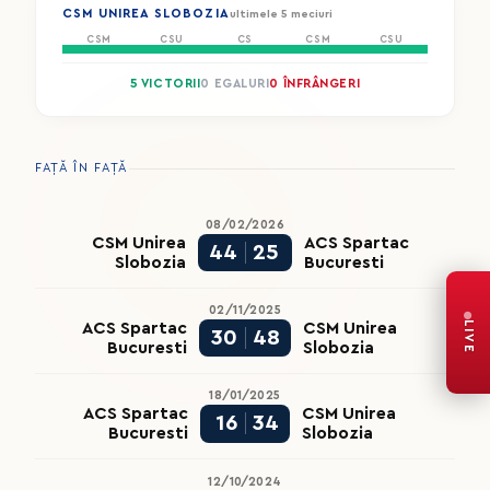
CSM UNIREA SLOBOZIA
ultimele 5 meciuri
CSM
CSU
CS
CSM
CSU
5 VICTORII
0 EGALURI
0 ÎNFRÂNGERI
FAȚĂ ÎN FAȚĂ
08/02/2026
CSM Unirea
ACS Spartac
44
25
Slobozia
Bucuresti
02/11/2025
LIVE
ACS Spartac
CSM Unirea
30
48
Bucuresti
Slobozia
18/01/2025
ACS Spartac
CSM Unirea
16
34
Bucuresti
Slobozia
12/10/2024