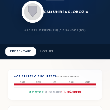
CSM UNIREA SLOBOZIA
ARBITRI: C.PIRVU(PH) / B.SANDOR(BV)
PREZENTARE
LOTURI
ACS SPARTAC BUCURESTI
ultimele 5 meciuri
CSU
CSU
CS
CSM
CNE
0 VICTORII
0 EGALURI
5 ÎNFRÂNGERI