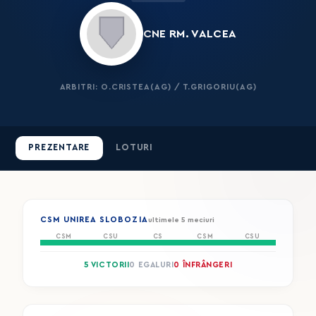
CNE RM. VALCEA
ARBITRI: O.CRISTEA(AG) / T.GRIGORIU(AG)
PREZENTARE
LOTURI
CSM UNIREA SLOBOZIA
ultimele 5 meciuri
CSM
CSU
CS
CSM
CSU
5 VICTORII
0 EGALURI
0 ÎNFRÂNGERI