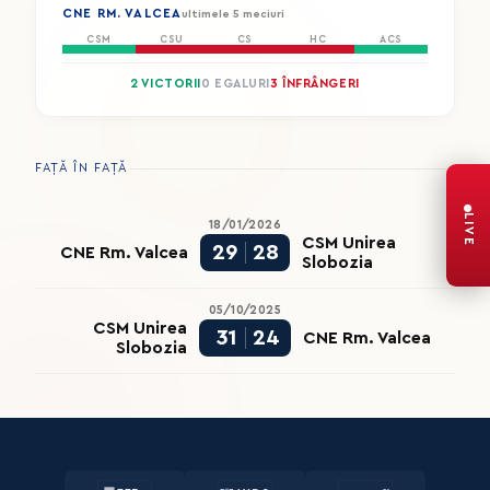
CNE RM. VALCEA
ultimele 5 meciuri
CSM
CSU
CS
HC
ACS
2 VICTORII
0 EGALURI
3 ÎNFRÂNGERI
FAȚĂ ÎN FAȚĂ
LIVE
18/01/2026
CSM Unirea
29
28
CNE Rm. Valcea
Slobozia
05/10/2025
CSM Unirea
31
24
CNE Rm. Valcea
Slobozia