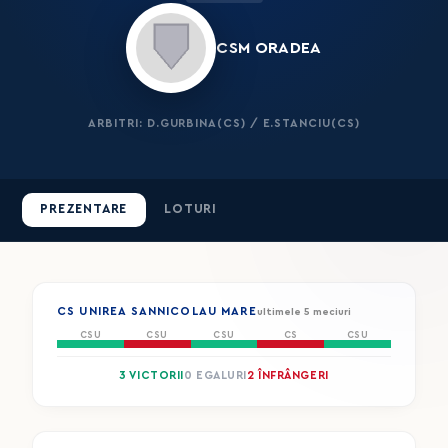
CSM ORADEA
ARBITRI: D.GURBINA(CS) / E.STANCIU(CS)
PREZENTARE
LOTURI
CS UNIREA SANNICOLAU MARE
ultimele 5 meciuri
CSU
CSU
CSU
CS
CSU
3 VICTORII
0 EGALURI
2 ÎNFRÂNGERI