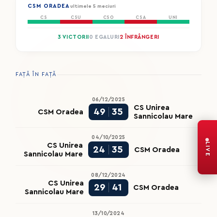
CSM ORADEA
ultimele 5 meciuri
CS
CSU
CSO
CSA
UNI
3 VICTORII
0 EGALURI
2 ÎNFRÂNGERI
FAȚĂ ÎN FAȚĂ
06/12/2025
CS Unirea
49
35
CSM Oradea
Sannicolau Mare
04/10/2025
LIVE
CS Unirea
24
35
CSM Oradea
Sannicolau Mare
08/12/2024
CS Unirea
29
41
CSM Oradea
Sannicolau Mare
13/10/2024