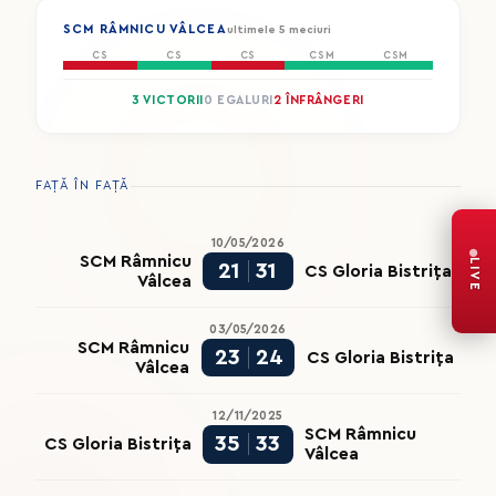
SCM RÂMNICU VÂLCEA
ultimele 5 meciuri
CS
CS
CS
CSM
CSM
3 VICTORII
0 EGALURI
2 ÎNFRÂNGERI
FAȚĂ ÎN FAȚĂ
10/05/2026
SCM Râmnicu
LIVE
21
31
CS Gloria Bistrița
Vâlcea
03/05/2026
SCM Râmnicu
23
24
CS Gloria Bistrița
Vâlcea
12/11/2025
SCM Râmnicu
35
33
CS Gloria Bistrița
Vâlcea