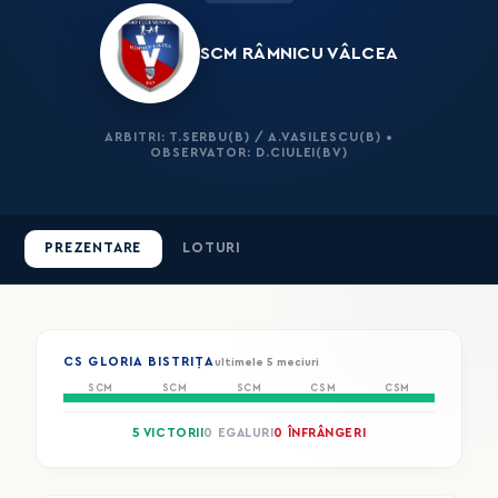
SCM RÂMNICU VÂLCEA
ARBITRI: T.SERBU(B) / A.VASILESCU(B) •
OBSERVATOR: D.CIULEI(BV)
PREZENTARE
LOTURI
CS GLORIA BISTRIȚA
ultimele 5 meciuri
SCM
SCM
SCM
CSM
CSM
5 VICTORII
0 EGALURI
0 ÎNFRÂNGERI