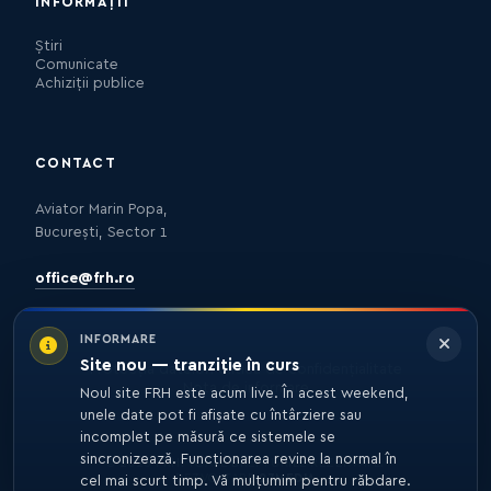
INFORMAȚII
Știri
Comunicate
Achiziții publice
CONTACT
Aviator Marin Popa,
București, Sector 1
office@frh.ro
INFORMARE
Site nou — tranziție în curs
Protecția datelor
Politica de confidențialitate
Nota de informare
Noul site FRH este acum live. În acest weekend,
unele date pot fi afișate cu întârziere sau
incomplet pe măsură ce sistemele se
sincronizează. Funcționarea revine la normal în
© 2026 FRH. TOATE DREPTURILE REZERVATE.
DEZVOLTARE
27MEDIA
cel mai scurt timp. Vă mulțumim pentru răbdare.