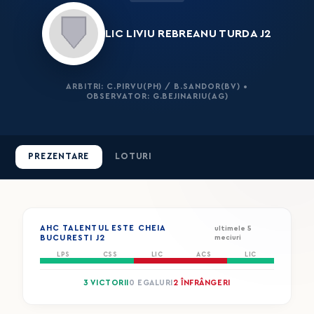
LIC LIVIU REBREANU TURDA J2
ARBITRI: C.PIRVU(PH) / B.SANDOR(BV) •
OBSERVATOR: G.BEJINARIU(AG)
PREZENTARE
LOTURI
AHC TALENTUL ESTE CHEIA
ultimele 5
BUCURESTI J2
meciuri
LPS
CSS
LIC
ACS
LIC
3 VICTORII
0 EGALURI
2 ÎNFRÂNGERI