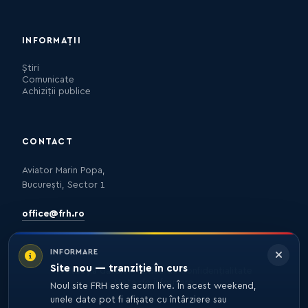
INFORMAȚII
Știri
Comunicate
Achiziții publice
CONTACT
Aviator Marin Popa,
București, Sector 1
office@frh.ro
INFORMARE
Site nou — tranziție în curs
Protecția datelor
Politica de confidențialitate
Nota de informare
Noul site FRH este acum live. În acest weekend,
unele date pot fi afișate cu întârziere sau