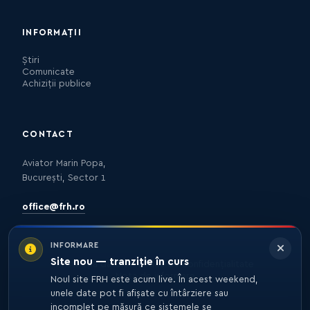
INFORMAȚII
Știri
Comunicate
Achiziții publice
CONTACT
Aviator Marin Popa,
București, Sector 1
office@frh.ro
INFORMARE
Site nou — tranziție în curs
Protecția datelor
Politica de confidențialitate
Nota de informare
Noul site FRH este acum live. În acest weekend,
unele date pot fi afișate cu întârziere sau
incomplet pe măsură ce sistemele se