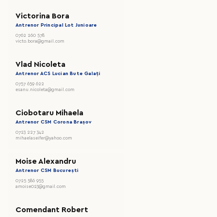
Victorina Bora
Antrenor Principal Lot Junioare
0762 260 578
victo.bora@gmail.com
Vlad Nicoleta
Antrenor ACS Lucian Bute Galați
0757 659 622
esanu.nicoleta@gmail.com
Ciobotaru Mihaela
Antrenor CSM Corona Brașov
0723 227 342
mihaelaseifer@yahoo.com
Moise Alexandru
Antrenor CSM București
0725 586 955
amoise023@gmail.com
Comendant Robert