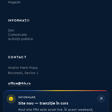
Magazin
INFORMAȚII
Știri
Comunicate
Achiziții publice
CONTACT
Aviator Marin Popa,
București, Sector 1
office@frh.ro
INFORMARE
Site nou — tranziție în curs
Protecția datelor
Politica de confidențialitate
Nota de informare
Noul site FRH este acum live. În acest weekend,