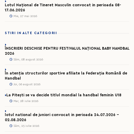
Lotul Național de Tineret Masculin convocat in perioada 08-
17.06.2026
Mie, 27 mai 2026
STIRI IN ALTE CATEGORII
ÎNSCRIERI DESCHISE PENTRU FESTIVALUL NAȚIONAL BABY HANDBAL
2026
Sâm, 08 august 2026
În atenția structurilor sportive afiliate la Federația Română de
Handbal
Joi, 06 august 2026
La Pitești se va decide titlul mondial la handbal feminin U18
Mar, 28 iulie 2026
lotul national de juniori convocat in perioada 24.07.2026 –
02.08.2026
Sâm, 25 iulie 2026