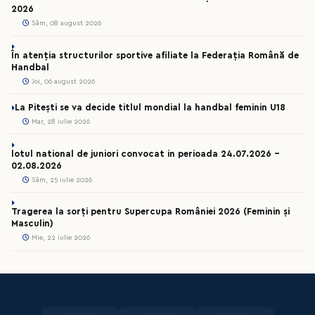
2026
Sâm, 08 august 2026
În atenția structurilor sportive afiliate la Federația Română de
Handbal
Joi, 06 august 2026
La Pitești se va decide titlul mondial la handbal feminin U18
Mar, 28 iulie 2026
lotul national de juniori convocat in perioada 24.07.2026 –
02.08.2026
Sâm, 25 iulie 2026
Tragerea la sorți pentru Supercupa României 2026 (Feminin și
Masculin)
Mie, 22 iulie 2026