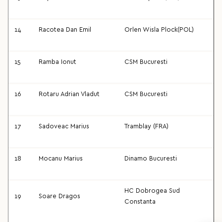
14
Racotea Dan Emil
Orlen Wisla Plock(POL)
15
Ramba Ionut
CSM Bucuresti
16
Rotaru Adrian Vladut
CSM Bucuresti
17
Sadoveac Marius
Tramblay (FRA)
18
Mocanu Marius
Dinamo Bucuresti
HC Dobrogea Sud
19
Soare Dragos
Constanta