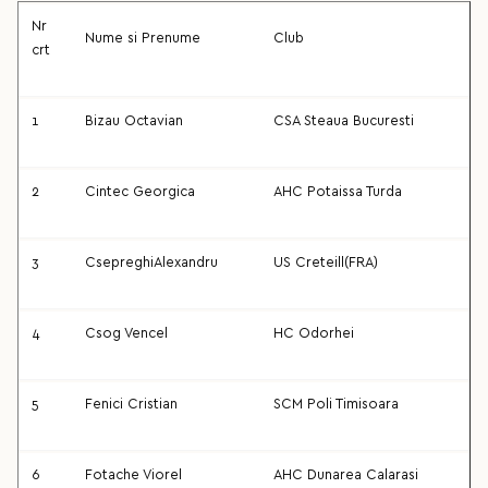
Nr
Nume si Prenume
Club
crt
1
Bizau Octavian
CSA Steaua Bucuresti
2
Cintec Georgica
AHC Potaissa Turda
3
CsepreghiAlexandru
US Creteill(FRA)
4
Csog Vencel
HC Odorhei
5
Fenici Cristian
SCM Poli Timisoara
6
Fotache Viorel
AHC Dunarea Calarasi