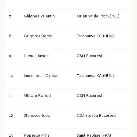
7
Ghionea Valentin
Orlen Wisla Plock(POL)
8
Grigoras Demis
Tatabanya KC (HUN)
9
Humet Javier
CSM Bucuresti
10
Iancu Ionut Ciprian
Tatabanya KC (HUN)
11
MIlitaru Robert
CSM Bucuresti
12
Stanescu Tudor
CSA Steaua Bucuresti
13
Popescu Mihai
Saint Raphael(FRA)