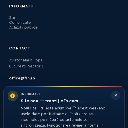
INFORMAȚII
Știri
Comunicate
Achiziții publice
CONTACT
Aviator Marin Popa,
București, Sector 1
office@frh.ro
INFORMARE
Site nou — tranziție în curs
Protecția datelor
Politica de confidențialitate
Nota de informare
Noul site FRH este acum live. În acest weekend,
unele date pot fi afișate cu întârziere sau
incomplet pe măsură ce sistemele se
sincronizează. Funcționarea revine la normal în
© 2026 FRH. TOATE DREPTURILE REZERVATE.