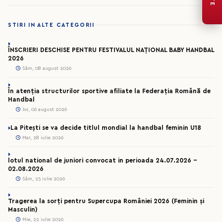
STIRI IN ALTE CATEGORII
ÎNSCRIERI DESCHISE PENTRU FESTIVALUL NAȚIONAL BABY HANDBAL
2026
Sâm, 08 august 2026
În atenția structurilor sportive afiliate la Federația Română de
Handbal
Joi, 06 august 2026
La Pitești se va decide titlul mondial la handbal feminin U18
Mar, 28 iulie 2026
lotul national de juniori convocat in perioada 24.07.2026 –
02.08.2026
Sâm, 25 iulie 2026
Tragerea la sorți pentru Supercupa României 2026 (Feminin și
Masculin)
Mie, 22 iulie 2026