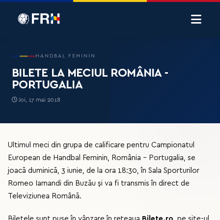
HANDBAL FEMININ
BILETE LA MECIUL ROMÂNIA -
PORTUGALIA
Joi, 17 mai 2018
Ultimul meci din grupa de calificare pentru Campionatul
European de Handbal Feminin, România - Portugalia, se
joacă duminică, 3 iunie, de la ora 18:30, în Sala Sporturilor
Romeo Iamandi din Buzău și va fi transmis în direct de
Televiziunea Română.
Biletele sunt puse în vânzare în rețeaua
Bilete.ro,
pe site-ul