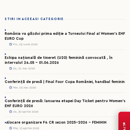
STIRI IN ACEEASI CATEGORIE
România va găzdui prima ediție a Turneului Final al Women’s EHF
EURO Cup
Vin, 05 iunie 2026
Echipa națională de tineret (U20) feminină convocată , în
intervalul 24.05 – 01.06.2026
Joi, 21 mai 2026
Conferință de presă | Final Four Cupa României, handbal feminin
Mar, 05 mai 2026
Conferință de presă: lansarea etapei Day Ticket pentru Women’s
EHF EURO 2026
Joi, 30 aprilie 2026
Alocare organizare F4 CR sezon 2025-2026 - FEMININ
LIVE
Mie, 15 aprilie 2026