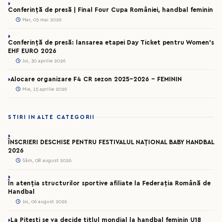
Conferință de presă | Final Four Cupa României, handbal feminin
Mar, 05 mai 2026
Conferință de presă: lansarea etapei Day Ticket pentru Women’s
EHF EURO 2026
Joi, 30 aprilie 2026
Alocare organizare F4 CR sezon 2025-2026 - FEMININ
Mie, 15 aprilie 2026
STIRI IN ALTE CATEGORII
ÎNSCRIERI DESCHISE PENTRU FESTIVALUL NAȚIONAL BABY HANDBAL
2026
Sâm, 08 august 2026
În atenția structurilor sportive afiliate la Federația Română de
Handbal
Joi, 06 august 2026
La Pitești se va decide titlul mondial la handbal feminin U18