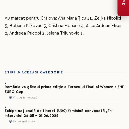
LIVE
Au marcat pentru Craiova: Ana Maria Țicu 11, Zeljka Nicolici
5, Bobana Klikovac 5, Cristina Florianu 4, Alice Ardean Elisei
2, Andreea Pricopi 2, Jelena Trifunovic 1,
STIRI IN ACEEASI CATEGORIE
România va găzdui prima ediție a Turneului Final al Women’s EHF
EURO Cup
Vin, 05 iunie 2026
Echipa națională de tineret (U20) feminină convocată , în
intervalul 24.05 – 01.06.2026
Joi, 21 mai 2026