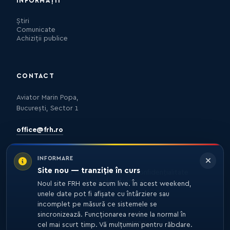
INFORMAȚII
Știri
Comunicate
Achiziții publice
CONTACT
Aviator Marin Popa,
București, Sector 1
office@frh.ro
INFORMARE
Site nou — tranziție în curs
Protecția datelor
Politica de confidențialitate
Nota de informare
Noul site FRH este acum live. În acest weekend,
unele date pot fi afișate cu întârziere sau
incomplet pe măsură ce sistemele se
sincronizează. Funcționarea revine la normal în
© 2026 FRH. TOATE DREPTURILE REZERVATE.
DEZVOLTARE
27MEDIA
cel mai scurt timp. Vă mulțumim pentru răbdare.