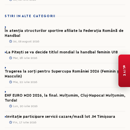
STIRI IN ALTE CATEGORII
În atenția structurilor sportive afiliate la Federația Română de
Handbal
Joi, 06 august 2026
La Pitești se va decide titlul mondial la handbal feminin U18
Mar, 28 iulie 2026
LIVE
Tragerea la sorți pentru Supercupa României 2026 (Feminin și
Masculin)
Mie, 22 iulie 2026
EHF EURO M20 2026, la final. Mulțumim, Cluj-Napoca! Mulțumim,
Turda!
Lun, 20 iulie 2026
Invitație participare servicii cazare/masă lot JM Timișoara
Vin, 17 iulie 2026