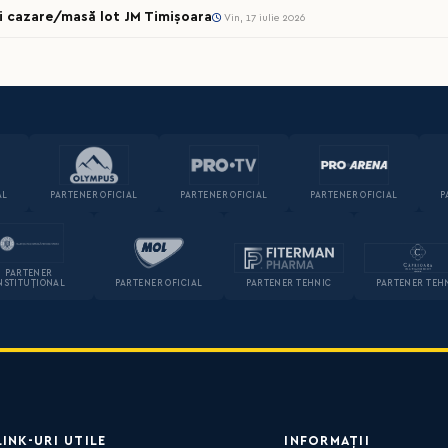
cii cazare/masă lot JM Timișoara
Vin, 17 iulie 2026
AL
PARTENER OFICIAL
PARTENER OFICIAL
PARTENER OFICIAL
P
PARTENER
NSTITUȚIONAL
PARTENER OFICIAL
PARTENER TEHNIC
PARTENER TEH
LINK-URI UTILE
INFORMAȚII