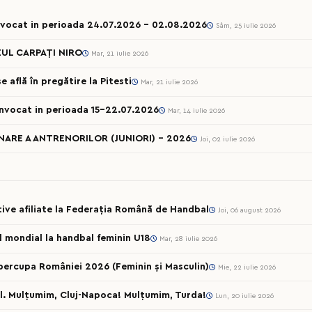
onvocat in perioada 24.07.2026 – 02.08.2026
Sâm, 25 iulie 2026
UL CARPAȚI NIRO
Mar, 21 iulie 2026
 află în pregătire la Pitesti
Mar, 21 iulie 2026
onvocat in perioada 15-22.07.2026
Mar, 14 iulie 2026
ARE A ANTRENORILOR (JUNIORI) - 2026
Joi, 02 iulie 2026
rtive afiliate la Federația Română de Handbal
Joi, 06 august 2026
ul mondial la handbal feminin U18
Mar, 28 iulie 2026
percupa României 2026 (Feminin și Masculin)
Mie, 22 iulie 2026
l. Mulțumim, Cluj-Napoca! Mulțumim, Turda!
Lun, 20 iulie 2026