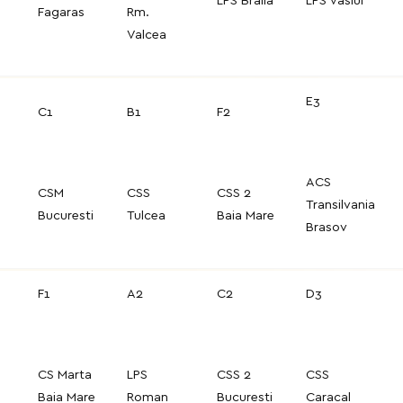
LPS Braila
LPS Vaslui
Fagaras
Rm.
Valcea
E3
C1
B1
F2
ACS
CSM
CSS
CSS 2
Transilvania
Bucuresti
Tulcea
Baia Mare
Brasov
F1
A2
C2
D3
CS Marta
LPS
CSS 2
CSS
Baia Mare
Roman
Bucuresti
Caracal