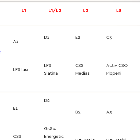
r
L1
L1/L2
L2
L3
D1
E2
C3
A1
e
n
LPS
CSS
Activ CSO
LPS Iasi
Slatina
Medias
Plopeni
D2
E1
B2
A3
Gr.Sc.
CSS
Energetic