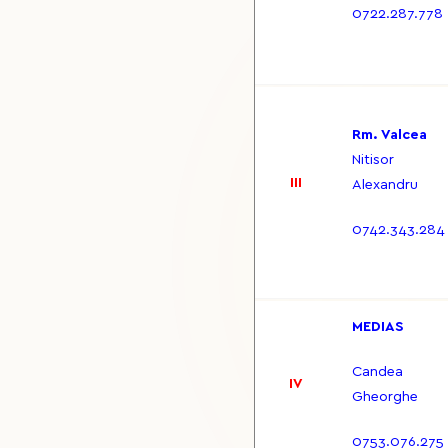
0722.287.778
Rm. Valcea
Nitisor
III
Alexandru
0742.343.284
MEDIAS
Candea
IV
Gheorghe
0753.076.275