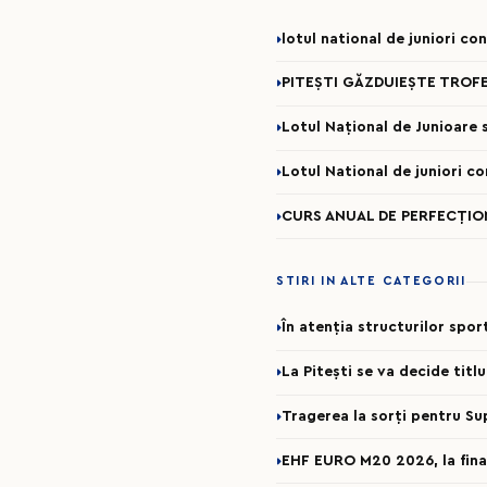
lotul national de juniori c
PITEȘTI GĂZDUIEȘTE TROFE
Lotul Național de Junioare se
Lotul National de juniori c
CURS ANUAL DE PERFECȚION
STIRI IN ALTE CATEGORII
În atenția structurilor spo
La Pitești se va decide titl
Tragerea la sorți pentru Su
EHF EURO M20 2026, la fina