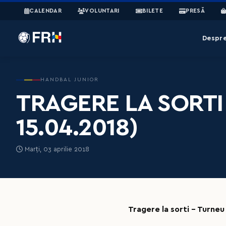
CALENDAR
VOLUNTARI
BILETE
PRESĂ
Despr
HANDBAL JUNIOR
TRAGERE LA SORTI 
15.04.2018)
Marți, 03 aprilie 2018
Tragere la sorti – Turneu