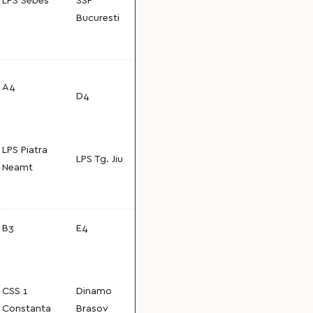
LPS Sebes
SSP
Bucuresti
A4
D4
LPS Piatra
LPS Tg. Jiu
Neamt
B3
E4
CSS 1
Dinamo
Constanta
Brasov