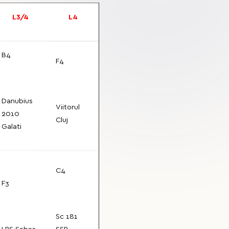
L3/4
L4
B4
F4
Danubius
Viitorul
2010
Cluj
Galati
C4
F3
Sc 181