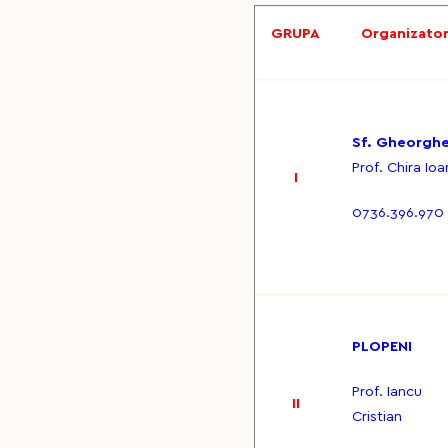
GRUPA
Organizato
Sf. Gheorgh
Prof. Chira Ioa
I
0736.396.970
PLOPENI
Prof. Iancu
II
Cristian