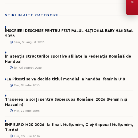
STIRI IN ALTE CATEGORII
ÎNSCRIERI DESCHISE PENTRU FESTIVALUL NAȚIONAL BABY HANDBAL
2026
Sâm, 08 august 2026
În atenția structurilor sportive afiliate la Federația Română de
Handbal
Joi, 06 august 2026
La Pitești se va decide titlul mondial la handbal feminin U18
Mar, 28 iulie 2026
Tragerea la sorți pentru Supercupa României 2026 (Feminin și
Masculin)
Mie, 22 iulie 2026
EHF EURO M20 2026, la final. Mulțumim, Cluj-Napoca! Mulțumim,
Turda!
Lun, 20 iulie 2026