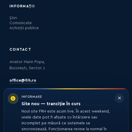
INFORMAȚII
Știri
Comunicate
Achiziții publice
CONTACT
Aviator Marin Popa,
București, Sector 1
office@frh.ro
INFORMARE
Site nou — tranziție în curs
Protecția datelor
Politica de confidențialitate
Nota de informare
Noul site FRH este acum live. În acest weekend,
unele date pot fi afișate cu întârziere sau
incomplet pe măsură ce sistemele se
sincronizează. Funcționarea revine la normal în
© 2026 FRH. TOATE DREPTURILE REZERVATE.