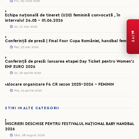
Vin, 05 iunie 2026
Echipa națională de tineret (U20) feminină convocată , în
intervalul 24.05 – 01.06.2026
Joi, 21 mai 2026
LIVE
Conferință de presă | Final Four Cupa României, handbal feminin
Mar, 05 mai 2026
Conferință de presă: lansarea etapei Day Ticket pentru Women’s
EHF EURO 2026
Joi, 30 aprilie 2026
Alocare organizare F4 CR sezon 2025-2026 - FEMININ
Mie, 15 aprilie 2026
STIRI IN ALTE CATEGORII
ÎNSCRIERI DESCHISE PENTRU FESTIVALUL NAȚIONAL BABY HANDBAL
2026
Sâm, 08 august 2026