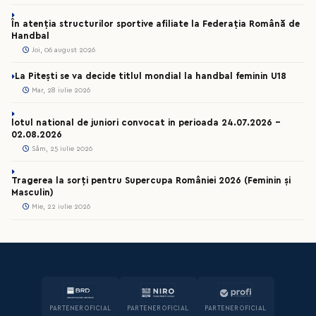
În atenția structurilor sportive afiliate la Federația Română de
Handbal
Joi, 06 august 2026
La Pitești se va decide titlul mondial la handbal feminin U18
Mar, 28 iulie 2026
lotul national de juniori convocat in perioada 24.07.2026 –
02.08.2026
Sâm, 25 iulie 2026
Tragerea la sorți pentru Supercupa României 2026 (Feminin și
Masculin)
Mie, 22 iulie 2026
PARTENER OFICIAL
PARTENER OFICIAL
PARTENER OFICIAL