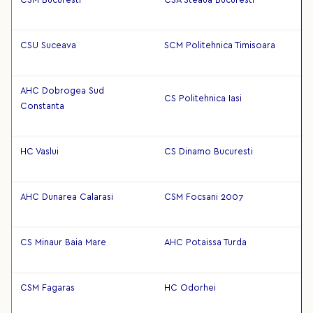
CSM Bucuresti
CSA Steaua Bucuresti
CSU Suceava
SCM Politehnica Timisoara
AHC Dobrogea Sud
CS Politehnica Iasi
Constanta
HC Vaslui
CS Dinamo Bucuresti
AHC Dunarea Calarasi
CSM Focsani 2007
CS Minaur Baia Mare
AHC Potaissa Turda
CSM Fagaras
HC Odorhei