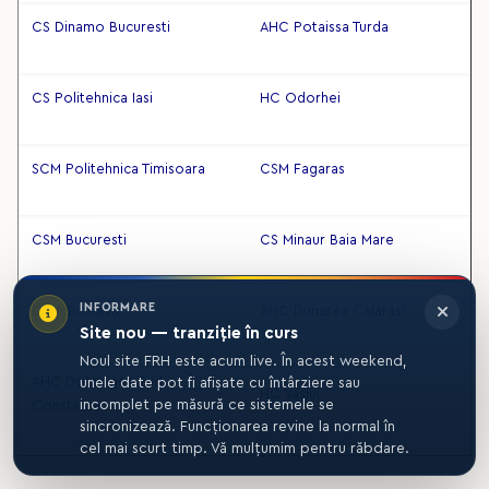
CS Dinamo Bucuresti
AHC Potaissa Turda
CS Politehnica Iasi
HC Odorhei
SCM Politehnica Timisoara
CSM Fagaras
CSM Bucuresti
CS Minaur Baia Mare
INFORMARE
CSU Suceava
AHC Dunarea Calarasi
Site nou — tranziție în curs
Noul site FRH este acum live. În acest weekend,
AHC Dobrogea Sud
unele date pot fi afișate cu întârziere sau
HC Vaslui
incomplet pe măsură ce sistemele se
Constanta
sincronizează. Funcționarea revine la normal în
cel mai scurt timp. Vă mulțumim pentru răbdare.