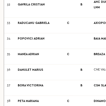
AHC DU
32
GAVRILA CRISTIAN
B
LNM
33
RADUCANU GABRIELA
C
AXIOPO
34
POPOVICI ADRIAN
BAIA MA
35
MANEA ADRIAN
C
BREAZA
36
CNE VA
DANULET MARIUS
B
37
BORA VICTORINA
B
CSM SLA
38
PETA MARIANA
C
DINAMO