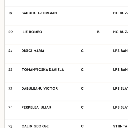
19
BADUCU GEORGIAN
HC BUZ
20
ILIE ROMEO
B
HC BUZA
21
DISICI MARIA
C
LPS BAN
22
TOMANYICSKA DANIELA
C
LPS BAN
23
DABULEANU VICTOR
C
LPS SLA
24
PERPELEA IULIAN
C
LPS SLA
25
CALIN GEORGE
C
STIINTA