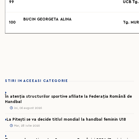
99
UCB Tg.
BUCIN GEORGETA ALINA
100
Tg. MUR
STIRI IN ACEEASI CATEGORIE
În atenția structurilor sportive afiliate la Federația Română de
Handbal
Joi, 06 august 2026
La Pitești se va decide titlul mondial la handbal feminin U18
Mar, 28 iulie 2026