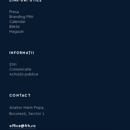
LINK-URI UTILE
Presa
Branding FRH
Calendar
Bilete
Magazin
INFORMAȚII
Știri
Comunicate
Achiziții publice
CONTACT
Aviator Marin Popa,
București, Sector 1
office@frh.ro