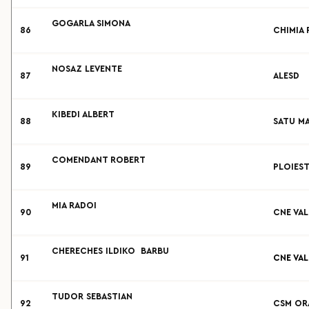
GOGARLA SIMONA
86
CHIMIA 
NOSAZ LEVENTE
87
ALESD
KIBEDI ALBERT
88
SATU M
COMENDANT ROBERT
89
PLOIEST
MIA RADOI
90
CNE VA
CHERECHES ILDIKO BARBU
91
CNE VA
TUDOR SEBASTIAN
92
CSM OR