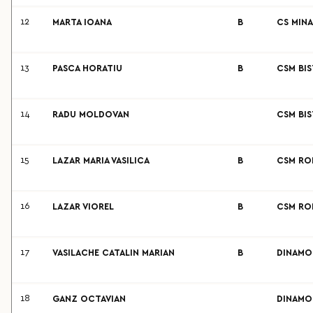
12
MARTA IOANA
B
CS MINA
13
PASCA HORATIU
B
CSM BIS
14
RADU MOLDOVAN
CSM BIS
15
LAZAR MARIA VASILICA
B
CSM RO
16
LAZAR VIOREL
B
CSM RO
17
VASILACHE CATALIN MARIAN
B
DINAMO
18
GANZ OCTAVIAN
DINAMO