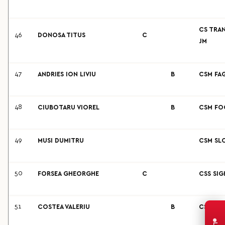
CS TRAN
46
DONOSA TITUS
C
JM
47
ANDRIES ION LIVIU
B
CSM FA
48
CIUBOTARU VIOREL
B
CSM FO
49
MUSI DUMITRU
CSM SL
50
FORSEA GHEORGHE
C
CSS SIG
51
COSTEA VALERIU
B
CSU GA