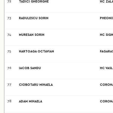
72
TADICI GHEORGHE
HC ZAL
73
RADULESCU SORIN
PHEONIX
74
MURESAN SORIN
HC SIGH
75
HARTOAGA OCTAVIAN
FAGARA
76
IACOB SANDU
HC VASL
77
CIOBOTARU MIHAELA
CORONA
78
ADAM MIHAELA
CORONA