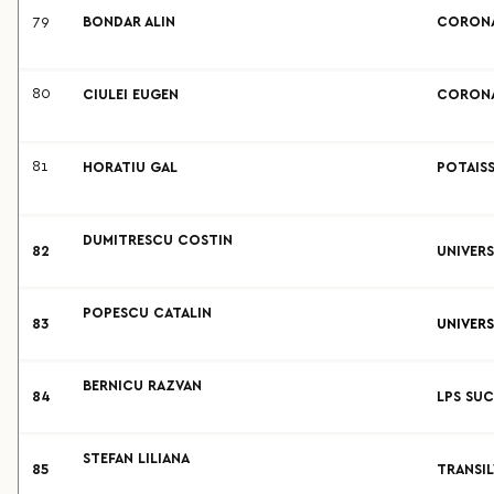
79
BONDAR ALIN
CORONA
80
CIULEI EUGEN
CORONA
81
HORATIU GAL
POTAIS
DUMITRESCU COSTIN
82
UNIVERS
POPESCU CATALIN
83
UNIVERS
BERNICU RAZVAN
84
LPS SUC
STEFAN LILIANA
85
TRANSIL