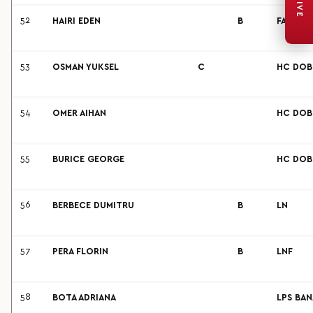
LIVE
52
HAIRI EDEN
B
FARUL C
53
OSMAN YUKSEL
C
HC DOB
54
OMER AIHAN
HC DOB
55
BURICE GEORGE
HC DOB
56
BERBECE DUMITRU
B
LN
57
PERA FLORIN
B
LNF
58
BOTA ADRIANA
LPS BAN