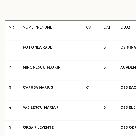
NR
NUME PRENUME
CAT
CAT
CLUB
1
FOTONEA RAUL
B
CS MIN
2
MIRONESCU FLORIN
B
ACADEMI
3
CAPUSA MARIUS
C
CSS BA
4
VASILESCU MARIAN
B
CSS BLE
5
ORBAN LEVENTE
CSS OD