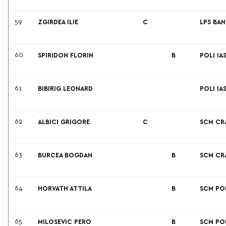
59
ZGIRDEA ILIE
C
LPS BAN
60
SPIRIDON FLORIN
B
POLI IA
61
BIBIRIG LEONARD
POLI IA
62
ALBICI GRIGORE
C
SCM CR
63
BURCEA BOGDAN
B
SCM CR
64
HORVATH ATTILA
B
SCM POL
65
MILOSEVIC PERO
B
SCM POL