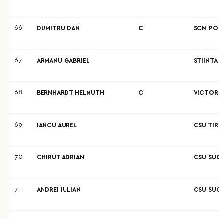
66
DUMITRU DAN
C
SCM POL
67
ARMANU GABRIEL
STIINTA
68
BERNHARDT HELMUTH
C
VICTOR
69
IANCU AUREL
CSU TIR
70
CHIRUT ADRIAN
CSU SU
71
ANDREI IULIAN
CSU SU