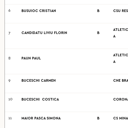
6
BUSUIOC CRISTIAN
B
CSU RES
ATLETIC
7
CANDIDATU LIVIU FLORIN
B
A
ATLETIC
8
PAUN PAUL
A
9
BUCESCHI CARMEN
CNE BRA
10
BUCESCHI COSTICA
CORONA
11
MAIOR PASCA SIMONA
B
CS MINA