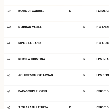
39
BORODI GABRIEL
C
FARUL C
40
DOBRAU VASILE
B
HC Arse
41
SIPOS LORAND
HC ODO
42
ROMILA CRISTINA
B
LPS BR
43
ACHIMESCU OCTAVIAN
B
LPS SEB
44
PARASCHIV FLORIN
B
CNOT Br
45
TESLARASU LENUTA
C
CNOT Br