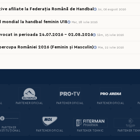
rtive afiliate la Federația Română de Handbal
Joi, 06 august 2026
ul mondial la handbal feminin U18
Mar, 28 iulie 2026
onvocat in perioada 24.07.2026 – 02.08.2026
Sâm, 25 iulie 2026
percupa României 2026 (Feminin și Masculin)
Mie, 22 iulie 2026
AL
PARTENER OFICIAL
PARTENER OFICIAL
PARTENER OFICIAL
P
PARTENER
NSTITUȚIONAL
PARTENER OFICIAL
PARTENER TEHNIC
PARTENER TEH