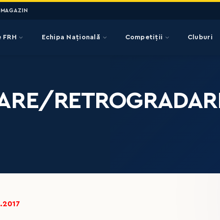
MAGAZIN
e FRH
Echipa Națională
Competiții
Cluburi
ARE/RETROGRADARE
6.2017