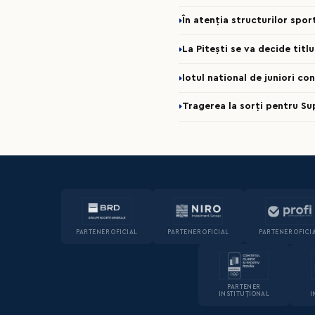
În atenția structurilor spo
La Pitești se va decide titl
lotul national de juniori c
Tragerea la sorți pentru Su
PARTENER OFICIAL
PARTENER OFICIAL
PARTENER OFICI
PARTENER
INSTITUȚIONAL
I