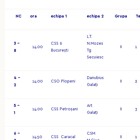
NC
o
r
a
ec
hip
a 1
ec
hip
a 2
G
r
up
a
T
L.T.
3 –
CSS 6
N.Mozes
14.00
II
1
București
Tg
8
Secuiesc
4 –
Danubius
14.00
CSO Plopeni
II
2
Galați
2
5 –
Art
14.00
CSS Petroșani
II
3
Galați
1
6 –
CSM
14.50
CSS Caracal
II
1