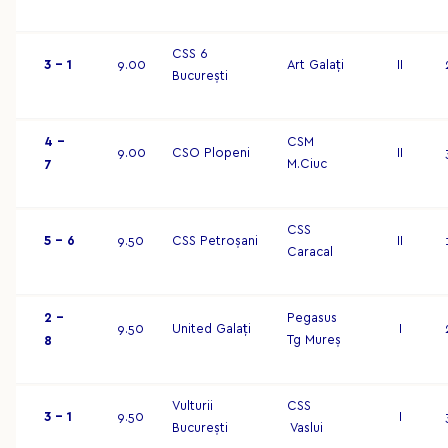
CSS 6
3 – 1
9.00
Art Galați
II
București
4 –
CSM
9.00
CSO Plopeni
II
M.Ciuc
7
CSS
5 – 6
9.50
CSS Petroșani
II
Caracal
2 –
Pegasus
9.50
United Galați
I
Tg Mureș
8
Vulturii
CSS
3 – 1
9.50
I
București
Vaslui