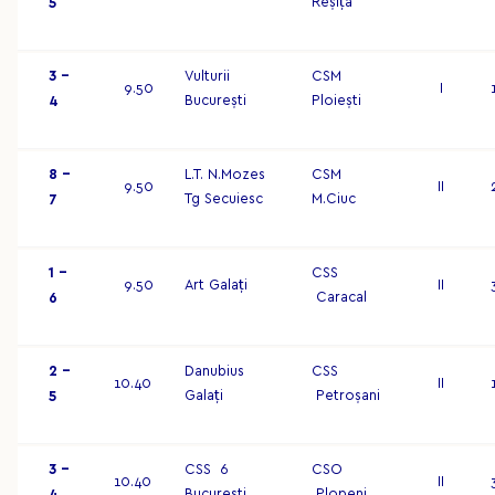
Reșița
5
3 –
Vulturii
CSM
9.50
I
București
Ploiești
4
8 –
L.T. N.Mozes
CSM
9.50
II
Tg Secuiesc
M.Ciuc
7
1 –
CSS
9.50
Art Galați
II
Caracal
6
2 –
Danubius
CSS
10.40
II
Galați
Petroșani
5
3 –
CSS 6
CSO
10.40
II
București
Plopeni