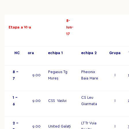
8-
Etapa a VI-a
Iun-
17
NC
o
r
a
ec
hip
a 1
ec
hip
a 2
G
r
up
a
8 –
Pegasus Tg
Pheonix
9.00
I
Mureș
Baia Mare
7
1 –
CS Leu
9.00
CSS Vaslui
I
Giarmata
6
2 –
LT Tr Vuia
9.00
United Galați
I