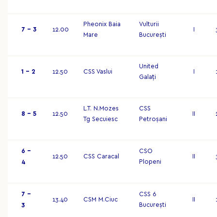
Pheonix Baia
Vulturii
7 – 3
12.00
I
Mare
București
United
1 – 2
12.50
CSS Vaslui
I
Galați
L.T. N.Mozes
CSS
8 – 5
12.50
II
Tg Secuiesc
Petroșani
6 –
CSO
12.50
CSS Caracal
II
Plopeni
4
7 –
CSS 6
13.40
CSM M.Ciuc
II
București
3