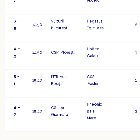
M.Ciuc
7
3 –
Vulturii
Pegasus
14.50
I
2
București
Tg Mureș
8
4 –
United
14.50
CSM Ploiești
I
3
Galați
2
5 –
LT Tr Vuia
CSS
15.40
I
1
Reșița
Vaslui
1
Pheonix
6 –
CS Leu
15.40
Baia
I
2
Giarmata
7
Mare