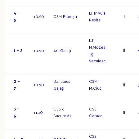
4 –
LT Tr Vuia
10.20
CSM Ploiești
I
Reșița
5
L.T.
N.Mozes
1 – 8
10.20
Art Galați
II
Tg
Secuiesc
2 –
Danubius
CSM
10.20
II
Galați
M.Ciuc
7
3 –
CSS 6
CSS
11.10
II
București
Caracal
6
CSS