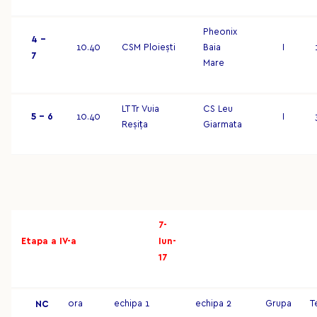
Pheonix
4 –
10.40
CSM Ploiești
Baia
I
7
Mare
LT Tr Vuia
CS Leu
5 – 6
10.40
I
Reșița
Giarmata
7-
Etapa a IV-a
Iun-
17
ora
echipa 1
echipa 2
Grupa
T
NC