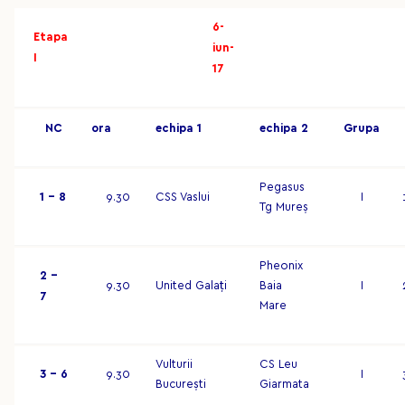
6-
Etapa
iun-
I
17
NC
o
r
a
ec
hip
a 1
ec
hip
a 2
G
r
up
a
Pegasus
1 – 8
9.30
CSS Vaslui
I
Tg Mureș
Pheonix
2 –
9.30
United Galați
Baia
I
7
Mare
Vulturii
CS Leu
3 – 6
9.30
I
București
Giarmata