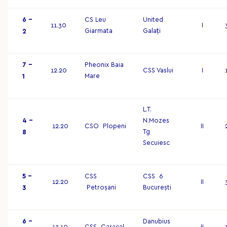
6 –
CS Leu
United
11.30
I
Giarmata
Galați
2
7 –
Pheonix Baia
12.20
CSS Vaslui
I
Mare
1
L.T.
4 –
N.Mozes
12.20
CSO Plopeni
II
Tg
8
Secuiesc
5 –
CSS
CSS 6
12.20
II
Petroșani
București
3
6 –
Danubius