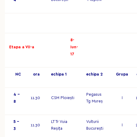
4
8-
Etapa a VII-a
Iun-
17
NC
o
r
a
ec
hip
a 1
ec
hip
a 2
G
r
up
a
4 –
Pegasus
11.30
CSM Ploiești
I
Tg Mureș
8
5 –
LT Tr Vuia
Vulturii
11.30
I
Reșița
București
3