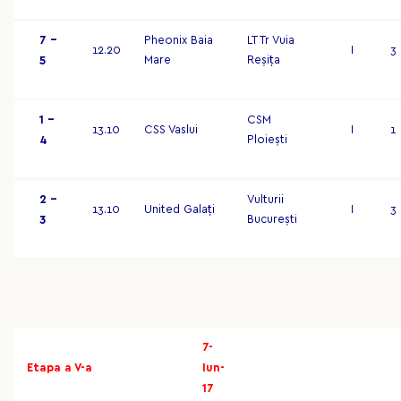
7 –
Pheonix Baia
LT Tr Vuia
12.20
I
3
Mare
Reșița
5
1 –
CSM
13.10
CSS Vaslui
I
1
Ploiești
4
2 –
Vulturii
13.10
United Galați
I
3
București
3
7-
Etapa a V-a
Iun-
17