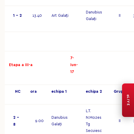
Danubius
1 – 2
13.40
Art Galați
II
Galați
7-
Etapa a III-a
Iun-
17
NC
o
r
a
ec
hip
a 1
ec
hip
a 2
G
r
up
a
LIVE
L.T.
2 –
Danubius
N.Mozes
9.00
II
Galați
Tg
8
Secuiesc