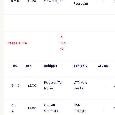
4 – 5
11.00
CSO Plopeni
II
Petroșani
6-
Etapa a II-a
Iun-
17
NC
o
r
a
ec
hip
a 1
ec
hip
a 2
G
r
up
a
Pegasus Tg
LT Tr Vuia
8 – 5
12.00
I
Mureș
Reșița
6 –
CS Leu
CSM
12.00
I
Giarmata
Ploiești
4