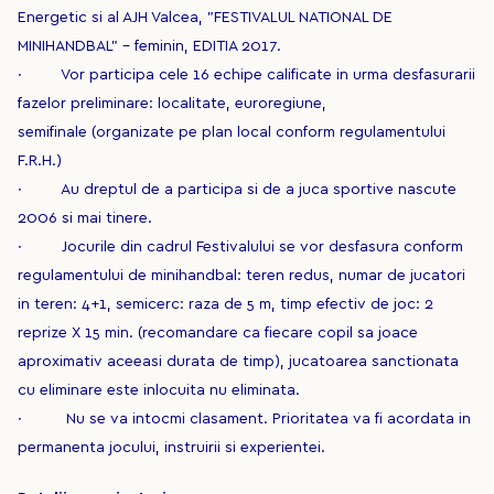
Energetic si al AJH Valcea, ”FESTIVALUL NATIONAL DE
MINIHANDBAL” - feminin, EDITIA 2017.
· Vor participa cele 16 echipe calificate in urma desfasurarii
fazelor preliminare: localitate, euroregiune,
semifinale (organizate pe plan local conform regulamentului
F.R.H.)
· Au dreptul de a participa si de a juca sportive nascute
2006 si mai tinere.
· Jocurile din cadrul Festivalului se vor desfasura conform
regulamentului de minihandbal: teren redus, numar de jucatori
in teren: 4+1, semicerc: raza de 5 m, timp efectiv de joc: 2
reprize X 15 min. (recomandare ca fiecare copil sa joace
aproximativ aceeasi durata de timp), jucatoarea sanctionata
cu eliminare este inlocuita nu eliminata.
· Nu se va intocmi clasament. Prioritatea va fi acordata in
permanenta jocului, instruirii si experientei.