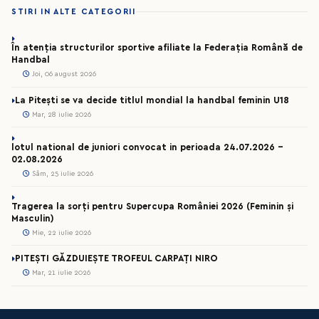
STIRI IN ALTE CATEGORII
În atenția structurilor sportive afiliate la Federația Română de
Handbal
Joi, 06 august 2026
La Pitești se va decide titlul mondial la handbal feminin U18
Mar, 28 iulie 2026
lotul national de juniori convocat in perioada 24.07.2026 –
02.08.2026
Sâm, 25 iulie 2026
Tragerea la sorți pentru Supercupa României 2026 (Feminin și
Masculin)
Mie, 22 iulie 2026
PITEȘTI GĂZDUIEȘTE TROFEUL CARPAȚI NIRO
Mar, 21 iulie 2026