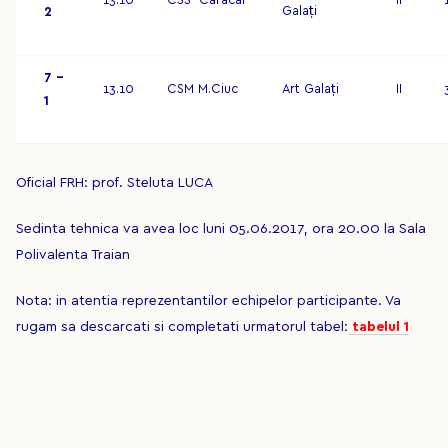
13.10
CSS Caracal
II
Galați
2
7 –
13.10
CSM M.Ciuc
Art Galați
II
1
Oficial FRH: prof. Steluta LUCA
Sedinta tehnica va avea loc luni 05.06.2017, ora 20.00 la Sala
Polivalenta Traian
Nota: in atentia reprezentantilor echipelor participante. Va
rugam sa descarcati si completati urmatorul tabel:
tabelul 1