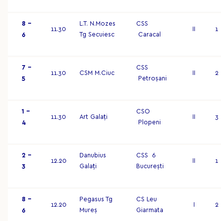
8 –
L.T. N.Mozes
CSS
11.30
II
1
Tg Secuiesc
Caracal
6
7 –
CSS
11.30
CSM M.Ciuc
II
2
Petroșani
5
1 –
CSO
11.30
Art Galați
II
3
Plopeni
4
2 –
Danubius
CSS 6
12.20
II
1
Galați
București
3
8 –
Pegasus Tg
CS Leu
12.20
I
2
Mureș
Giarmata
6