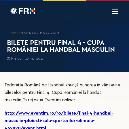
HANDBAL MASCULIN
BILETE PENTRU FINAL 4 - CUPA
ROMÂNIEI LA HANDBAL MASCULIN
Miercuri, 10 mai 2017
Federația Română de Handbal anunță punerea în vânzare a
biletelor pentru Final 4, Cupa României la handbal
masculin, în rețeaua Eventim online:
http://www.eventim.ro/ro/bilete/final-4-handbal-
masculin-ploiesti-sala-sporturilor-olimpia-
462920/event.html