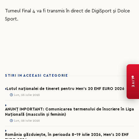
Turneul Final 4 va fi transmis în direct de DigiSport și Dolce
Sport.
STIRI IN ACEEASI CATEGORIE
LIVE
Lotul naționalei de tineret pentru Men’s 20 EHF EURO 2026
Lun, 06 iulie 2026
ANUNȚ IMPORTANT: Comunicarea termenului de înscriere în Liga
Națională (masculin și feminin)
Lun, 06 iulie 2026
România găzduiește, în perioada 8-19 iulie 2026, Men’s 20 EHF